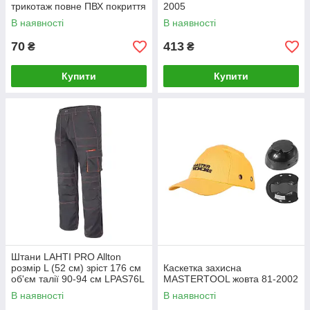
трикотаж повне ПВХ покриття
2005
в'язаний манжет 10.5" 123-
В наявності
В наявності
127
70
413
₴
₴
Купити
Купити
Штани LAHTI PRO Allton
розмір L (52 см) зріст 176 см
Каскетка захисна
об'єм талії 90-94 см LPAS76L
MASTERTOOL жовта 81-2002
В наявності
В наявності