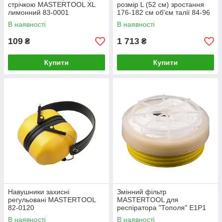
стрічкою MASTERTOOL XL
розмір L (52 см) зростання
лимонний 83-0001
176-182 см об'єм талії 84-96
см зелений L4060652
В наявності
В наявності
109
1 713
₴
₴
Купити
Купити
Навушники захисні
Змінний фільтр
регульовані MASTERTOOL
MASTERTOOL для
82-0120
респіратора "Тополя" Е1Р1
82-0151
В наявності
В наявності