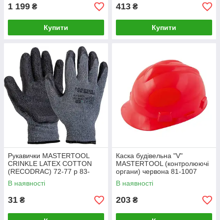
1 199
413
₴
₴
Купити
Купити
Рукавички MASTERTOOL
Каска будівельна "V"
CRINKLE LATEX COTTON
MASTERTOOL (контролюючі
(RECODRAC) 72-77 р 83-
органи) червона 81-1007
0605
В наявності
В наявності
31
203
₴
₴