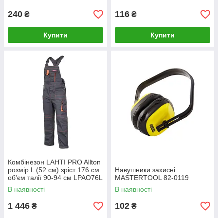
240
116
₴
₴
Купити
Купити
Комбінезон LAHTI PRO Allton
розмір L (52 см) зріст 176 см
Навушники захисні
об'єм талії 90-94 см LPAO76L
MASTERTOOL 82-0119
В наявності
В наявності
1 446
102
₴
₴