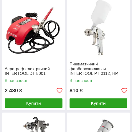
Пневматичний
Аерограф електричний
фарборозпилювач
INTERTOOL DT-5001
INTERTOOL PT-0112, HP,
форсунка 1.4 мм, верхній
В наявності
В наявності
пластиковий бачок 600мл,
5бар
2 430
810
₴
₴
Купити
Купити