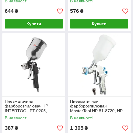
В наявності
В наявності
644
576
₴
₴
Купити
Купити
Пневматичний
Пневматичний
фарборозпилювач HP
фарборозпилювач
INTERTOOL PT-0205,
MasterTool HP 81-8720, HP
форсунка 1.5 мм, металевий
СБ 600 мл, пластик, 1,4 мм,
В наявності
В наявності
бачок 600мл, 5bar
120-170 л/хв, 3,5-5,0 бар
387
1 305
₴
₴