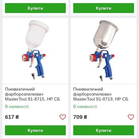
Купити
Купити
Пневматичний
Пневматичний
фарборозпилювач
фарборозпилювач
MasterTool 81-8715, HP СБ
MasterTool 81-8719, HP СБ
600 мл, пластик, 1,5 мм, 120-
600 мл, алюміній, Діаметр
В наявності
В наявності
170 л/хв, 3,5-5 бар
1,5 мм, 120-170 л/хв, 3,5-5
бар
617
709
₴
₴
Купити
Купити