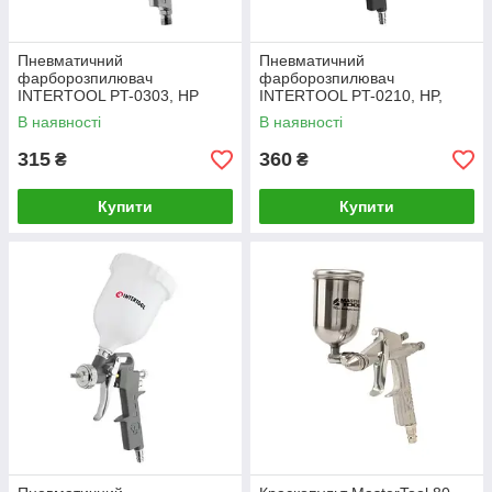
Пневматичний
Пневматичний
фарборозпилювач
фарборозпилювач
INTERTOOL PT-0303, HP
INTERTOOL PT-0210, HP,
MINI, форсунка 0.5 мм,
форсунка 1.5 мм, верхній
В наявності
В наявності
верхній металевих сіт. бачок
пластиковий бачок 600мл, 3
200мл, 5ба
рег-ки
315
360
₴
₴
Купити
Купити