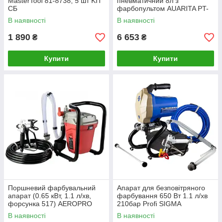
MasterTool 81-8738, 5 шт KIT
пневматичний 8л з
СБ
фарбопультом AUARITA PT-
8-2.0
В наявності
В наявності
1 890
6 653
₴
₴
Купити
Купити
Поршневий фарбувальний
Апарат для безповітряного
апарат (0.65 кВт, 1.1 л/хв,
фарбування 650 Вт 1.1 л/хв
форсунка 517) AEROPRO
210бар Profi SIGMA
RP8626
(6816561)
В наявності
В наявності