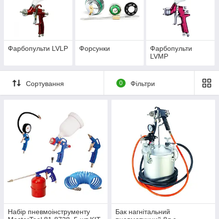
Фарбопульти LVLP
Форсунки
Фарбопульти
LVMP
Сортування
0
Фільтри
Набір пневмоінструменту
Бак нагнітальний