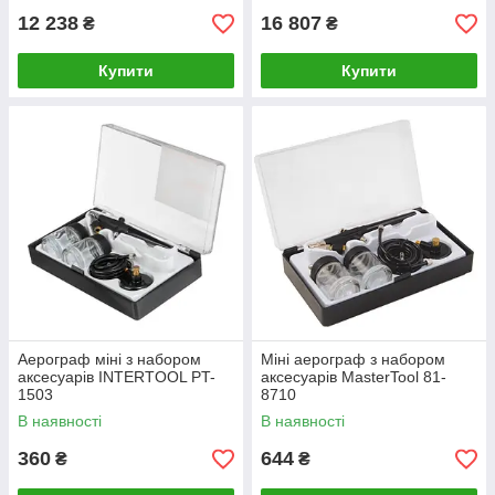
12 238
16 807
₴
₴
Купити
Купити
Аерограф міні з набором
Міні аерограф з набором
аксесуарів INTERTOOL PT-
аксесуарів MasterTool 81-
1503
8710
В наявності
В наявності
360
644
₴
₴