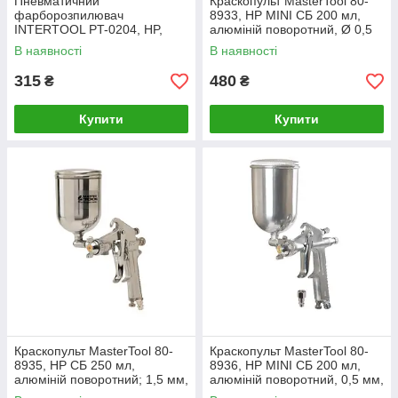
Пневматичний
Краскопульт MasterTool 80-
фарборозпилювач
8933, HP MINI СБ 200 мл,
INTERTOOL PT-0204, HP,
алюміній поворотний, Ø 0,5
форсунка 1.5 мм,
мм, 60-90 л/хв, 2,5-4,0 бар
В наявності
В наявності
пластиковий бачок 600мл,
5bar
315
480
₴
₴
Купити
Купити
Краскопульт MasterTool 80-
Краскопульт MasterTool 80-
8935, HP СБ 250 мл,
8936, HP MINI СБ 200 мл,
алюміній поворотний; 1,5 мм,
алюміній поворотний, 0,5 мм,
70-130 л/хв, 2,5-4 бар
60-90 л/хв, 2,5-4,0 бар