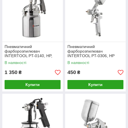
Пневматичний
Пневматичний
фарборозпилювач
фарборозпилювач
INTERTOOL PT-0140, HP,
INTERTOOL PT-0306, HP
форсунка 1.8 мм, нижній
MINI, форсунка 0.5 мм,
В наявності
В наявності
металевий бачок 1000мл.,
верхній металевий бачок
5бар
125мл, 5бар
1 350
450
₴
₴
Купити
Купити