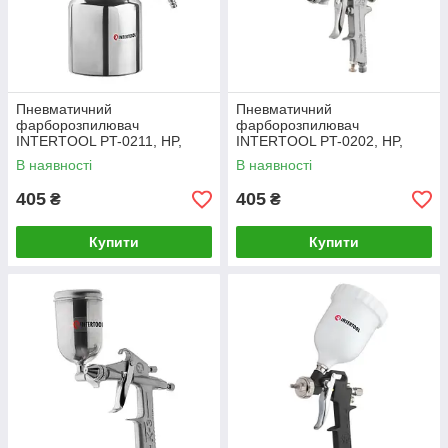
Пневматичний
Пневматичний
фарборозпилювач
фарборозпилювач
INTERTOOL PT-0211, HP,
INTERTOOL PT-0202, HP,
форсунка 1.5 мм, нижній
форсунка 1.5 мм, верхній
В наявності
В наявності
металевий бачок 1000мл.,
металевий бачок 400мл.,
5бар
5бар
405
405
₴
₴
Купити
Купити