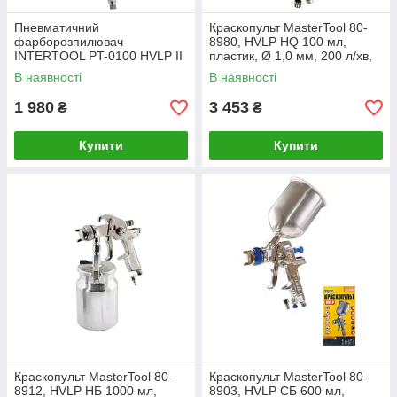
Пневматичний
Краскопульт MasterTool 80-
фарборозпилювач
8980, HVLP HQ 100 мл,
INTERTOOL PT-0100 HVLP II
пластик, Ø 1,0 мм, 200 л/хв,
професійний, форсунка 1.4
1,5-3 бар
В наявності
В наявності
мм, верхній пластик. бачок
1 980
3 453
₴
₴
Купити
Купити
Краскопульт MasterTool 80-
Краскопульт MasterTool 80-
8912, HVLP НБ 1000 мл,
8903, HVLP СБ 600 мл,