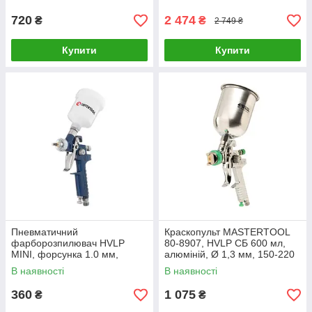
пластиковий бачок 600мл.,
3бар
720
2 474
₴
₴
2 749 ₴
Купити
Купити
Пневматичний
Краскопульт MASTERTOOL
фарборозпилювач HVLP
80-8907, HVLP СБ 600 мл,
MINI, форсунка 1.0 мм,
алюміній, Ø 1,3 мм, 150-220
верхній пластиковий бачок
л/хв, 3-4 бар
В наявності
В наявності
125мл., 3бар INTERTOOL PT-
0122
360
1 075
₴
₴