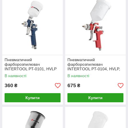
Пневматичний
Пневматичний
фарборозпилювач
фарборозпилювач
INTERTOOL PT-0101, HVLP
INTERTOOL PT-0104, HVLP,
MINI, форсунка 0.8 мм,
форсунка 1.4 мм, верхній
В наявності
В наявності
верхній пластиковий бачок
пластиковий бачок 600мл.,
125мл, 3бар
3бар
360
675
₴
₴
Купити
Купити