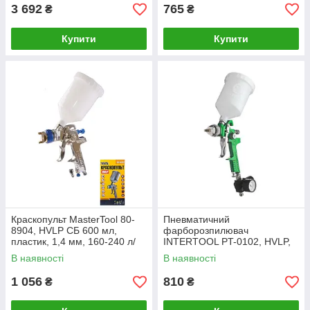
3бар
3 692
765
₴
₴
Купити
Купити
Краскопульт MasterTool 80-
Пневматичний
8904, HVLP СБ 600 мл,
фарборозпилювач
пластик, 1,4 мм, 160-240 л/
INTERTOOL PT-0102, HVLP,
хв, 3-4 бар
форсунка 1.3 мм, верхній
В наявності
В наявності
пластиковий бачок 600мл,
3бар
1 056
810
₴
₴