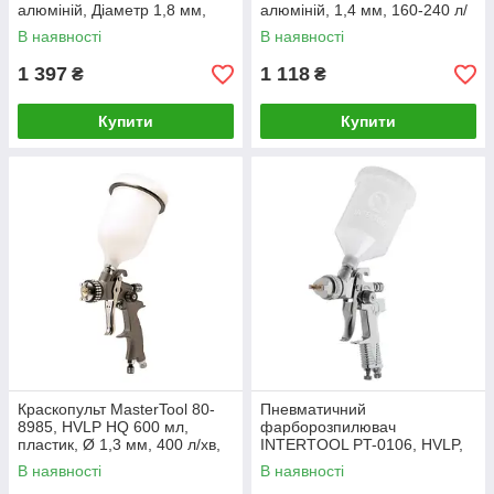
алюміній, Діаметр 1,8 мм,
алюміній, 1,4 мм, 160-240 л/
130-210 л/хв, 3-4 бар
хв, 3-4 бар
В наявності
В наявності
1 397
1 118
₴
₴
Купити
Купити
Краскопульт MasterTool 80-
Пневматичний
8985, HVLP HQ 600 мл,
фарборозпилювач
пластик, Ø 1,3 мм, 400 л/хв,
INTERTOOL PT-0106, HVLP,
2-3 бар
форсунка 1.3 мм, верхній
В наявності
В наявності
пластиковий бачок 600мл,