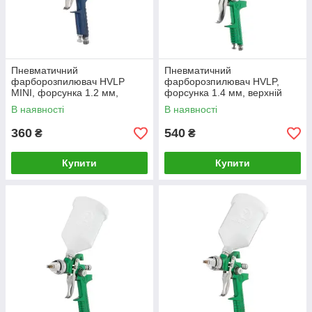
Пневматичний
Пневматичний
фарборозпилювач HVLP
фарборозпилювач HVLP,
MINI, форсунка 1.2 мм,
форсунка 1.4 мм, верхній
верхній пластиковий бачок
пластиковий бачок 600мл,
В наявності
В наявності
125мл., 3бар
3бар INTERTOOL PT-0118
360
540
₴
₴
Купити
Купити