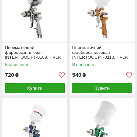
Пневматичний
Пневматичний
фарборозпилювач
фарборозпилювач
INTERTOOL PT-0109, HVLP,
INTERTOOL PT-0110, HVLP,
форсунка 1.4 мм, верхній
форсунка 1.5 мм, верхній
В наявності
В наявності
металевий бачок 600мл.,
пластиковий бачок 600мл.,
3бар
3бар
720
540
₴
₴
Купити
Купити