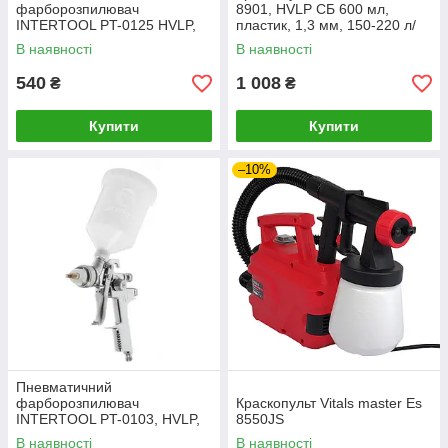
фарборозпилювач
8901, HVLP СБ 600 мл,
INTERTOOL PT-0125 HVLP,
пластик, 1,3 мм, 150-220 л/
форсунка 2.5 мм, верхній
хв, 3-4 бар
В наявності
В наявності
пластиковий бачок 600мл,
3бар
540
1 008
₴
₴
Купити
Купити
–10%
Пневматичний
фарборозпилювач
Краскопульт Vitals master Es
INTERTOOL PT-0103, HVLP,
8550JS
форсунка 1.4 мм, верхній
В наявності
В наявності