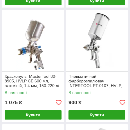
Купити
Купити
Краскопульт MasterTool 80-
Пневматичний
8905, HVLP СБ 600 мл,
фарборозпилювач
алюміній, 1,4 мм, 150-220 л/
INTERTOOL PT-0107, HVLP,
хв, 3-4 бар
форсунка 1.3 мм, верхній
В наявності
В наявності
металевий бачок 1000мл,
3бар.
1 075
900
₴
₴
Купити
Купити