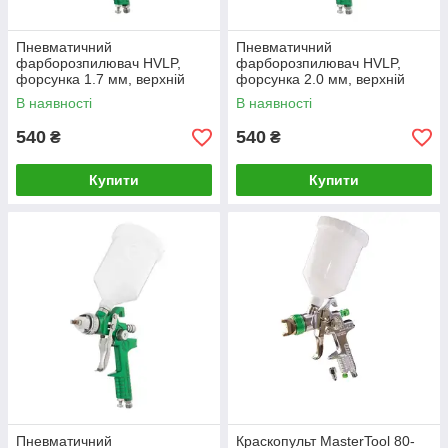
Пневматичний
Пневматичний
фарборозпилювач HVLP,
фарборозпилювач HVLP,
форсунка 1.7 мм, верхній
форсунка 2.0 мм, верхній
пластиковий бачок 600мл,
пластиковий бачок 600мл,
В наявності
В наявності
3бар INTERTOOL PT-0119
3бар INTERTOOL PT-0120
540
540
₴
₴
Купити
Купити
Пневматичний
Краскопульт MasterTool 80-