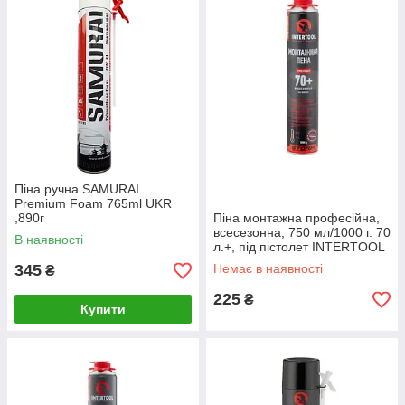
Піна ручна SAMURAI
Premium Foam 765ml UKR
,890г
Піна монтажна професійна,
всесезонна, 750 мл/1000 г. 70
В наявності
л.+, під пістолет INTERTOOL
FS-1000
345
Немає в наявності
₴
225
₴
Купити