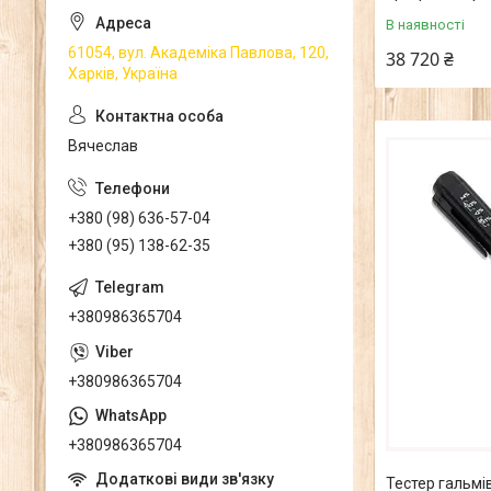
В наявності
61054, вул. Академіка Павлова, 120,
38 720 ₴
Харків, Україна
Вячеслав
+380 (98) 636-57-04
+380 (95) 138-62-35
+380986365704
+380986365704
+380986365704
Тестер гальмі