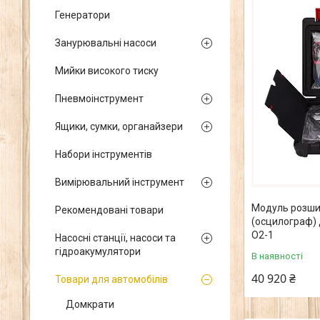
Генератори
Занурювальні насоси
Мийки високого тиску
Пневмоінструмент
Ящики, сумки, органайзери
Набори інструментів
Вимірювальний інструмент
Модуль розши
Рекомендовані товари
(осцилограф) 
O2-1
Насосні станції, насоси та
гідроакумулятори
В наявності
40 920 ₴
Товари для автомобілів
Домкрати