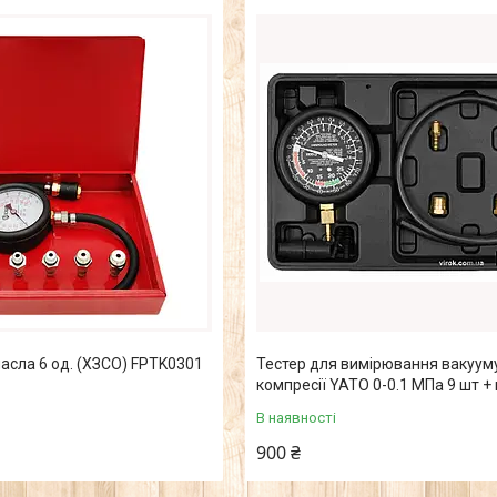
масла 6 од. (ХЗСО) FPTK0301
Тестер для вимірювання вакууму
компресії YATO 0-0.1 МПа 9 шт +
В наявності
900 ₴