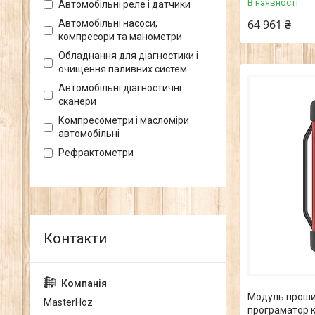
В наявності
Автомобільні реле і датчики
64 961 ₴
Автомобільні насоси,
компресори та манометри
Обладнання для діагностики і
очищення паливних систем
Автомобільні діагностичні
сканери
Компресометри і масломіри
автомобільні
Рефрактометри
Модуль прошив
MasterHoz
програматор 