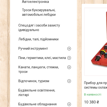
Автоелектроніка
Троси буксирувальні,
автомобільні лебідки
Спецодяг і засоби захисту
ідивідуально
Лебідки, талі, підйомники
Ручний інструмент
Піни, герметики, клеї, мастила
Канати, ланцюги, стяжки,
троси
Відпочинок, туризм
Прибор для п
системы охла
Будівельне освітлення,
В наявності
ліхтарі
10 380 ₴
Будівельне обладнання