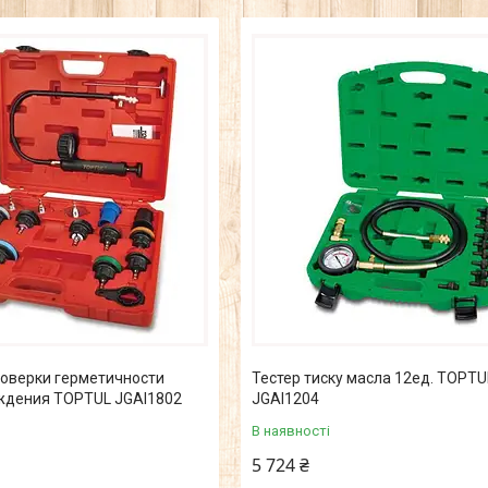
роверки герметичности
Тестер тиску масла 12ед. TOPTU
ждения TOPTUL JGAI1802
JGAI1204
В наявності
5 724 ₴