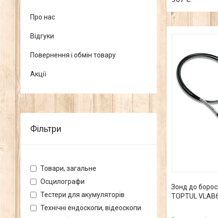
Про нас
Відгуки
Повернення і обмін товару
Акції
Фільтри
Товари, загальне
Осцилографи
Зонд до борос
Тестери для акумуляторів
TOPTUL VLAB
Технічні ендоскопи, відеоскопи