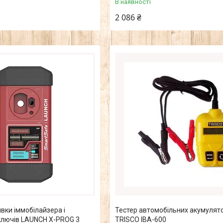
В наявності
2 086 ₴
ки іммобілайзера і
Тестер автомобільних акумулято
ключів LAUNCH X-PROG 3
TRISCO IBA-600