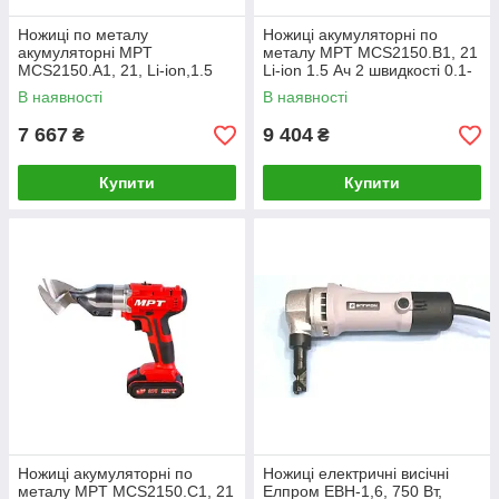
Ножиці по металу
Ножиці акумуляторні по
акумуляторні MPT
металу MPT MCS2150.B1, 21
MCS2150.A1, 21, Li-ion,1.5
Li-ion 1.5 Ач 2 швидкості 0.1-
Ач, 2 шв., сумка
1.5 мм сумка
В наявності
В наявності
7 667
9 404
₴
₴
Купити
Купити
Ножиці акумуляторні по
Ножиці електричні висічні
металу MPT MCS2150.C1, 21
Елпром ЕВН-1,6, 750 Вт,