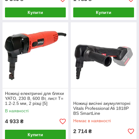
Купити
Купити
Ножиці електричні для бляхи
YATO, 230 В, 600 Вт, лист T=
1.2-2.5 мм, 2 різці [5]
Ножиці висічні акумуляторні
Vitals Professional Ali 1818P
В наявності
BS SmartLine
4 933
Немає в наявності
₴
2 714
₴
Купити