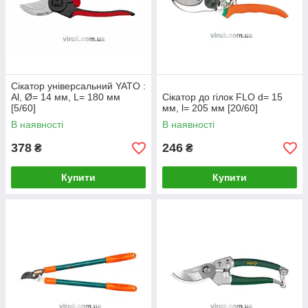
Сікатор універсальний YATO :
Al, Ø= 14 мм, L= 180 мм
Сікатор до гілок FLO d= 15
[5/60]
мм, l= 205 мм [20/60]
В наявності
В наявності
378
246
₴
₴
Купити
Купити