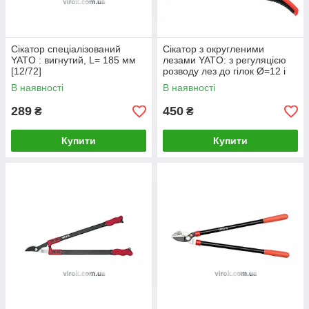
Сікатор спеціалізований
Сікатор з округленими
YATO : вигнутий, L= 185 мм
лезами YATO: з регуляцією
[12/72]
розводу лез до гілок Ø=12 і
20 мм, L= 208 мм [12/48]
В наявності
В наявності
289
450
₴
₴
Купити
Купити