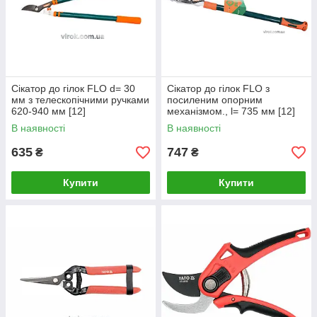
Сікатор до гілок FLO d= 30
Сікатор до гілок FLO з
мм з телескопічними ручками
посиленим опорним
620-940 мм [12]
механізмом., l= 735 мм [12]
В наявності
В наявності
635
747
₴
₴
Купити
Купити