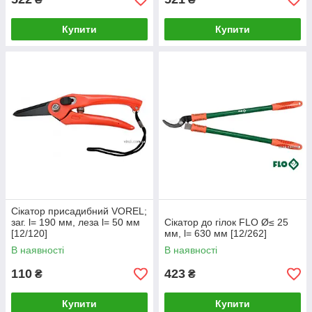
Купити
Купити
Сікатор присадибний VOREL;
заг. l= 190 мм, леза l= 50 мм
Сікатор до гілок FLO Ø≤ 25
[12/120]
мм, l= 630 мм [12/262]
В наявності
В наявності
110
423
₴
₴
Купити
Купити