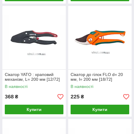
Сікатор YATO : храповий
Сікатор до гілок FLO d= 20
механізм, L= 200 мм [12/72]
мм, l= 200 мм [18/72]
В наявності
В наявності
368
225
₴
₴
Купити
Купити