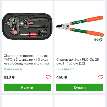
Сікатор для щеплення гілок
YATO з 2 функціями і 3 вида
Сікатор до гілок FLO Ø≤ 25
лез з обладунками в футлярі
мм, l= 430 мм [12]
[20]
В наявності
В наявності
810
468
₴
₴
Купити
Купити