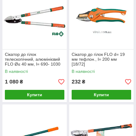
Сікатор до гілок
Сікатор до гілок FLO d= 19
телескопічний, алюмінієвий
мм тефлон., l= 200 мм
FLO Ø≤ 40 мм, l= 690- 1030
[18/72]
мм [6/144]
В наявності
В наявності
1 080
232
₴
₴
Купити
Купити