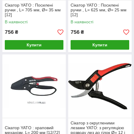
Сікатор YATO : Посилені
Сікатор YATO : Посилені
ручки , L= 705 мм, Ø= 35 мм
ручки , L= 625 мм, Ø= 25 мм
[12]
[12]
В наявності
В наявності
756
756
₴
₴
Купити
Купити
Сікатор з округленими
Сікатор YATO : храповий
лезами YATO: з регуляцією
механізм, L= 200 мм [12/72]
розводу лез до гілок Ø= 12 і