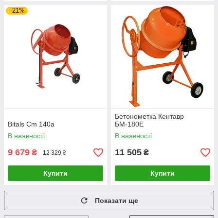
–21%
Бетонометка Кентавр
Bitals Cm 140a
БМ-180Е
В наявності
В наявності
9 679
11 505
₴
₴
12 329 ₴
Купити
Купити
Показати ще