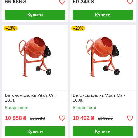
66 686
50 243
₴
₴
Купити
Купити
–18%
–20%
Бетономішалка Vitals Cm
Бетономішалка Vitals Cm-
180a
160a
В наявності
В наявності
10 958
10 402
₴
₴
13 292 ₴
13 062 ₴
Купити
Купити