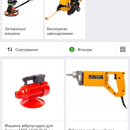
Затиральні
Бензорези,
машини
швонарізники
Сортування
0
Фільтри
Машина віброусадна для