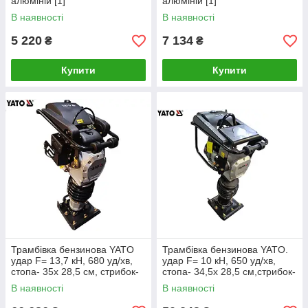
алюміній [1]
алюміній [1]
В наявності
В наявності
5 220
7 134
₴
₴
Купити
Купити
Трамбівка бензинова YATO
Трамбівка бензинова YATO.
удар F= 13,7 кН, 680 уд/хв,
удар F= 10 кН, 650 уд/хв,
стопа- 35х 28,5 см, стрибок-
стопа- 34,5х 28,5 см,стрибок-
8 см
6,5см
В наявності
В наявності