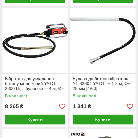
Вібратор для укладання
Булава до бетоновібратора
бетону мережевий YATO :
YT-82604 YATO L= 1.2 м, Ø=
2300 Вт, з булавою l= 4 м, Ø=
25 мм [4/60]
35 мм [1]
В наявності
В наявності
8 265
1 341
₴
₴
Купити
Купити