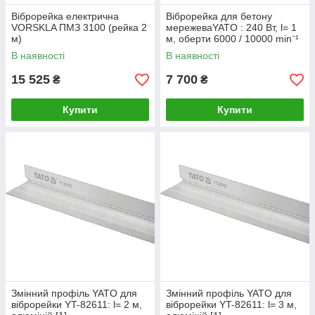
Віброрейка електрична
Віброрейка для бетону
VORSKLA ПМЗ 3100 (рейка 2
мережеваYATO : 240 Вт, l= 1
м)
м, оберти 6000 / 10000 min⁻¹
[1]
В наявності
В наявності
15 525
7 700
₴
₴
Купити
Купити
Змінний профіль YATO для
Змінний профіль YATO для
віброрейки YT-82611: l= 2 м,
віброрейки YT-82611: l= 3 м,