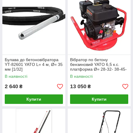
Булава до бетоновібратора
Вібратор по бетону
YT-82601 YATO L= 4 м, Ø= 35
бензиновий YATO 6,5 к.с.
мм [1/32]
платформа Ø= 28-32- 38-45-
50-60-70 мм
В наявності
В наявності
2 640
13 050
₴
₴
Купити
Купити