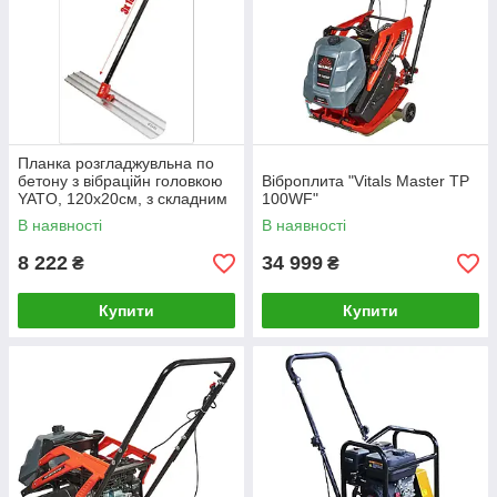
Планка розгладжувльна по
бетону з вібраційн головкою
Віброплита "Vitals Master TP
YATO, 120х20см, з складним
100WF"
держаком 3х180см [1]
В наявності
В наявності
8 222
34 999
₴
₴
Купити
Купити