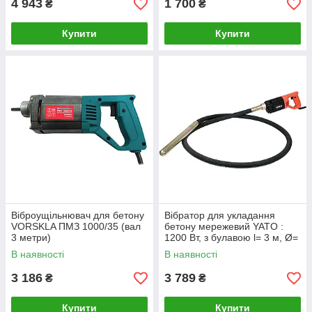
4 943
1 700
₴
₴
Купити
Купити
Віброущільнювач для бетону
Вібратор для укладання
VORSKLA ПМЗ 1000/35 (вал
бетону мережевий YATO :
3 метри)
1200 Вт, з булавою l= 3 м, Ø=
35 мм [1/20]
В наявності
В наявності
3 186
3 789
₴
₴
Купити
Купити