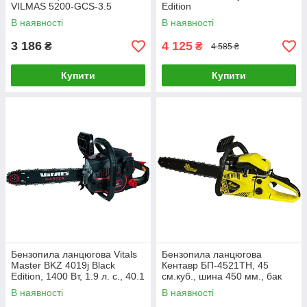
VILMAS 5200-GCS-3.5
Edition
В наявності
В наявності
3 186
4 125
₴
₴
4 585 ₴
Купити
Купити
Бензопила ланцюгова Vitals
Бензопила ланцюгова
Master BKZ 4019j Black
Кентавр БП-4521ТН, 45
Edition, 1400 Вт, 1.9 л. с., 40.1
см.куб., шина 450 мм., бак
см3, праймер, 10000 об/хв
550 мл.
В наявності
В наявності