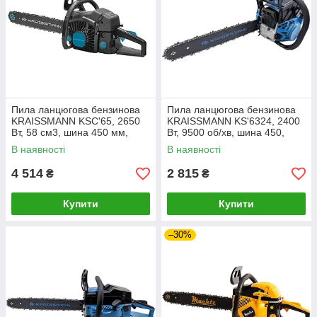
Пила ланцюгова бензинова
Пила ланцюгова бензинова
KRAISSMANN KSC'65, 2650
KRAISSMANN KS'6324, 2400
Вт, 58 см3, шина 450 мм,
Вт, 9500 об/хв, шина 450,
праймер, кейс, бак 550 мл
крок ланцюга 0.325", гальмо
В наявності
В наявності
ланцюга
4 514
2 815
₴
₴
Купити
Купити
–30%