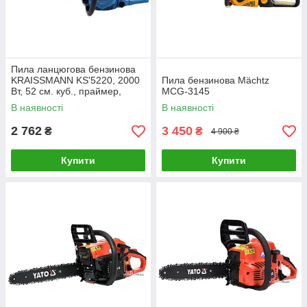
Пила ланцюгова бензинова
KRAISSMANN KS'5220, 2000
Пила бензинова Mächtz
Вт, 52 см. куб., праймер,
MCG-3145
легкий старт, шина 450, бак
В наявності
В наявності
550 мл
2 762
3 450
₴
₴
4 900 ₴
Купити
Купити