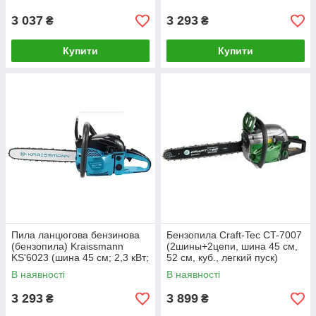
3 037
3 293
₴
₴
Купити
Купити
Пила ланцюгова бензинова
Бензопила Craft-Tec CT-7007
(бензопила) Kraissmann
(2шины+2цепи, шина 45 см,
KS'6023 (шина 45 см; 2,3 кВт;
52 см, куб., легкий пуск)
60 см3)
В наявності
В наявності
3 293
3 899
₴
₴