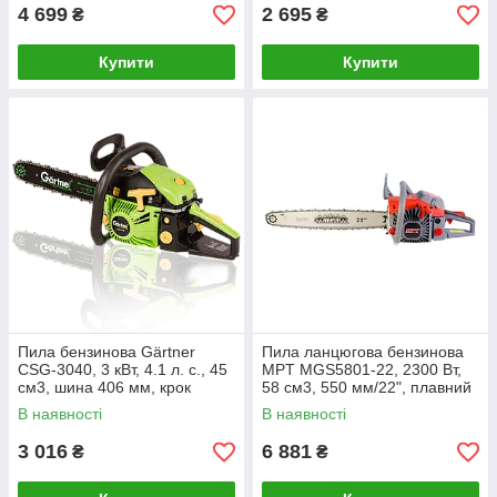
4 699
2 695
₴
₴
Купити
Купити
Пила бензинова Gärtner
Пила ланцюгова бензинова
CSG-3040, 3 кВт, 4.1 л. с., 45
MPT MGS5801-22, 2300 Вт,
см3, шина 406 мм, крок
58 см3, 550 мм/22", плавний
ланцюга 0,325, праймер,
пуск
В наявності
В наявності
легкий пуск
3 016
6 881
₴
₴