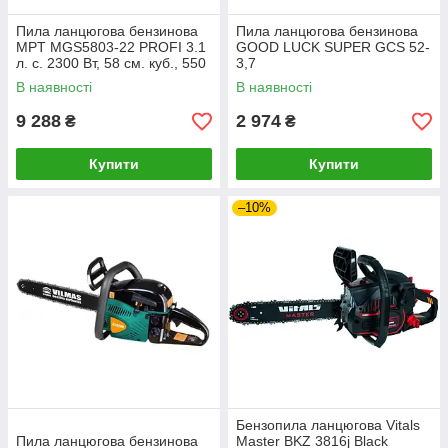
Пила ланцюгова бензинова
Пила ланцюгова бензинова
MPT MGS5803-22 PROFI 3.1
GOOD LUCK SUPER GCS 52-
л. с. 2300 Вт, 58 см. куб., 550
3,7
мм/22", 3000 об/хв
В наявності
В наявності
9 288
2 974
₴
₴
Купити
Купити
–10%
Бензопила ланцюгова Vitals
Пила ланцюгова бензинова
Master BKZ 3816j Black