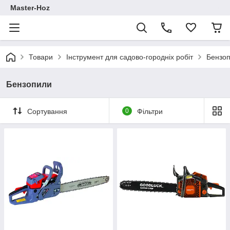
Master-Hoz
Товари
Інструмент для садово-городніх робіт
Бензо
Бензопили
Сортування
0
Фільтри