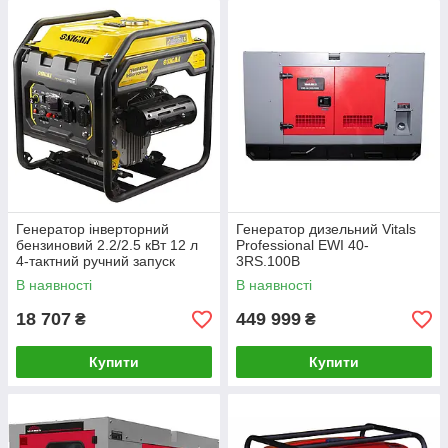
Генератор інверторний
Генератор дизельний Vitals
бензиновий 2.2/2.5 кВт 12 л
Professional EWI 40-
4-тактний ручний запуск
3RS.100B
SIGMA (5710721)
В наявності
В наявності
18 707
449 999
₴
₴
Купити
Купити