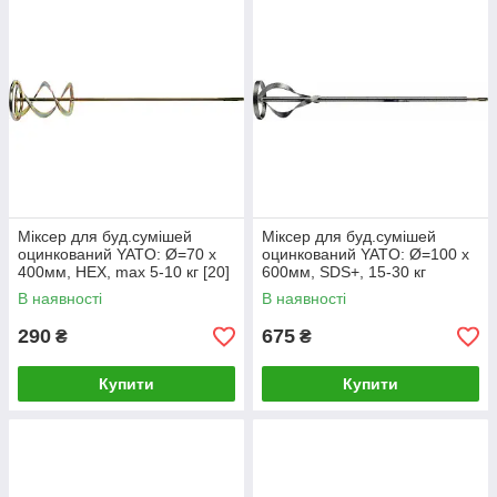
Міксер для буд.сумішей
Міксер для буд.сумішей
оцинкований YATO: Ø=70 x
оцинкований YATO: Ø=100 x
400мм, НЕХ, max 5-10 кг [20]
600мм, SDS+, 15-30 кг
[20/280]
В наявності
В наявності
290
675
₴
₴
Купити
Купити