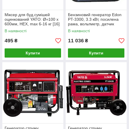
Міксер для буд.сумішей
Бензиновий генератор Edon
оцинкований YATO: Ø=100 x
PT-3300, 3.3 кВт, посилена
600мм, НЕХ, max 6-16 кг [16]
рама, вольтметр, датчик
масла, ручний запуск
В наявності
В наявності
495
11 036
₴
₴
Купити
Купити
Генератор струму
Генератор струму