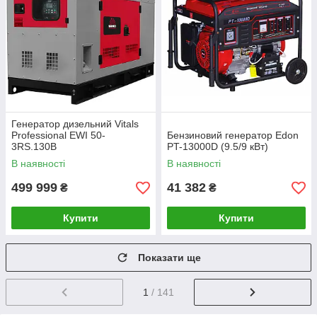
Генератор дизельний Vitals
Professional EWI 50-
Бензиновий генератор Edon
3RS.130B
PT-13000D (9.5/9 кВт)
В наявності
В наявності
499 999
41 382
₴
₴
Купити
Купити
Показати ще
1
/ 141