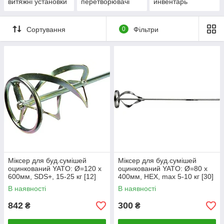
витяжні установки
перетворювачі
инвентарь
напруги, автомати
Сортування
0
Фільтри
Міксер для буд.сумішей
Міксер для буд.сумішей
оцинкований YATO: Ø=120 x
оцинкований YATO: Ø=80 x
600мм, SDS+, 15-25 кг [12]
400мм, НЕХ, max 5-10 кг [30]
В наявності
В наявності
842
300
₴
₴