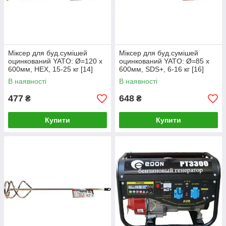
Міксер для буд.сумішей
Міксер для буд.сумішей
оцинкований YATO: Ø=120 x
оцинкований YATO: Ø=85 x
600мм, НЕХ, 15-25 кг [14]
600мм, SDS+, 6-16 кг [16]
В наявності
В наявності
477
648
₴
₴
Купити
Купити