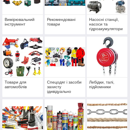
Вимірювальний
Рекомендовані
Насосні станції,
інструмент
товари
насоси та
гідроакумулятори
Товари для
Спецодяг і засоби
Лебідки, талі,
автомобілів
захисту
підйомники
ідивідуально