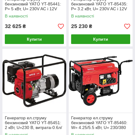
бензиновий YATO YT-85441:
бензиновий YATO YT-85435:
P= 5 кВт, U= 230V AC і 12V
P= 3.2 кВт, U= 230V AC і 12V
DC, витрата - 2.65 л/р, бак 25
DC, витрата - 1.45 л/р, бак -
В наявності
В наявності
л
15 л
32 625
25 230
₴
₴
Купити
Купити
Генератор ел.струму
Генератор ел.струму
бензиновий YATO YT-85451:
бензиновий YATO YT-85460:
2 кВт, U=230 В, витрата-0.6л/
W= 4.25/5.5 кВт, U= 230/380
год, бак-3.6л
В, 3фази, бак- 25л
В наявності
В наявності