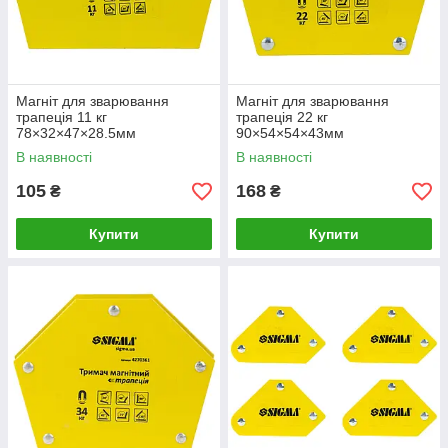
Магніт для зварювання
Магніт для зварювання
трапеція 11 кг
трапеція 22 кг
78×32×47×28.5мм
90×54×54×43мм
(30,45,60,90,75,135°) SIGMA
(30,45,60,75,90,135°) SIGMA
В наявності
В наявності
(4270341)
(4270351)
105
168
₴
₴
Купити
Купити