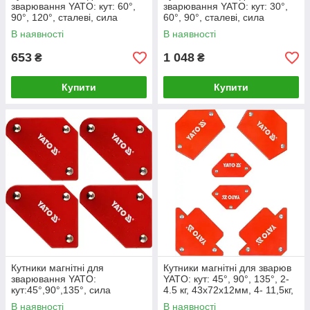
зварювання YATO: кут: 60°,
зварювання YATO: кут: 30°,
90°, 120°, сталеві, сила
60°, 90°, сталеві, сила
утримування-10 кг, 2 шт [6]
утримування- 32 кг, 2 шт [8]
В наявності
В наявності
653
1 048
₴
₴
Купити
Купити
Кутники магнітні для
Кутники магнітні для зварюв
зварювання YATO:
YATO: кут: 45°, 90°, 135°, 2-
кут:45°,90°,135°, сила
4.5 кг, 43х72х12мм, 4- 11,5кг,
утримув- 4.5кг, 43х72х12мм,
82х118х14мм
В наявності
В наявності