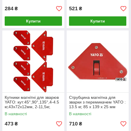
4шт [12/36]
284
521
₴
₴
Купити
Купити
Кутники магнітні для зварюв
Струбцина магнітна для
YATO: кут:45°,90°,135°,4-4.5
зварки з перемикачем YATO :
кг,43х72х12мм, 2-11,5кг,
13.5 кг, 85 х 139 х 25 мм
82х118х14мм [6/18]
В наявності
В наявності
473
710
₴
₴