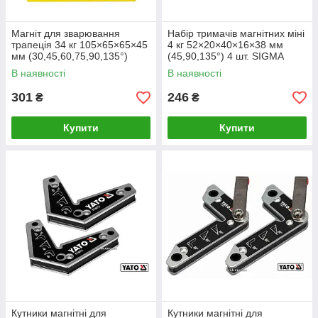
Магніт для зварювання
Набір тримачів магнітних міні
трапеція 34 кг 105×65×65×45
4 кг 52×20×40×16×38 мм
мм (30,45,60,75,90,135°)
(45,90,135°) 4 шт. SIGMA
SIGMA (4270361)
(4270251)
В наявності
В наявності
301
246
₴
₴
Купити
Купити
Кутники магнітні для
Кутники магнітні для