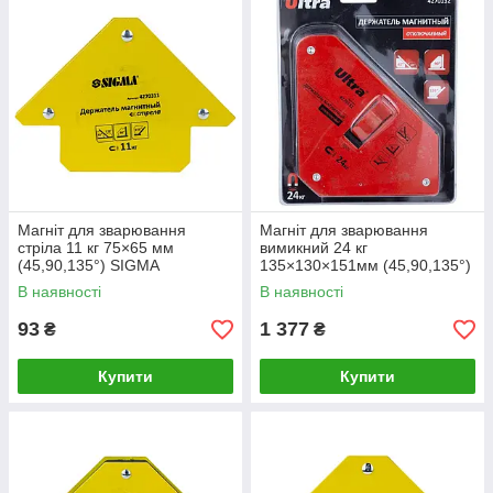
Магніт для зварювання
Магніт для зварювання
стріла 11 кг 75×65 мм
вимикний 24 кг
(45,90,135°) SIGMA
135×130×151мм (45,90,135°)
(4270311)
ULTRA (4270132)
В наявності
В наявності
93
1 377
₴
₴
Купити
Купити