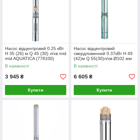
Насос відцентровий 0.25 кВт
Насос відцентровий
H 35 (26) м Q 45 (30) л/хв mid
свердловинний 0.37кВт H 49
mid AQUATICA (778100)
(42)м Q 55(30)л/хв Ø102 мм
(кабель 35 м) AQUATICA
В наявності
В наявності
(DONGYIN) (777443)
3 945
6 605
₴
₴
Купити
Купити