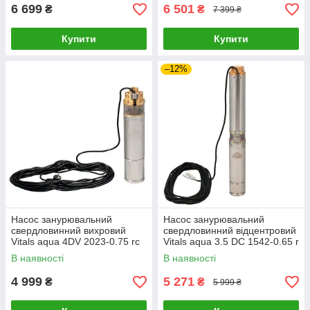
6 699
6 501
₴
₴
7 399 ₴
Купити
Купити
–12%
Насос занурювальний
Насос занурювальний
свердловинний вихровий
свердловинний відцентровий
Vitals aqua 4DV 2023-0.75 rc
Vitals aqua 3.5 DC 1542-0.65 r
В наявності
В наявності
4 999
5 271
₴
₴
5 999 ₴