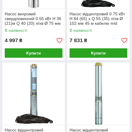
Насос вихровий
Насос відцентровий 0.75 кВт
свердловинний 0.55 кВт H 36
H 84 (65) х Q 55 (35) л/хв Ø
(21)м Q 40 (20) л/хв Ø 75 мм
102 мм 45 м кабелю mid
AQUATICA (DONGYIN)
AQUATICA (778443)
В наявності
В наявності
35Km75 (777301)
4 997
7 831
₴
₴
Купити
Купити
Насос відцентровий
Насос відцентровий