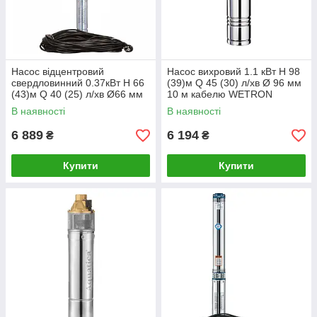
Насос відцентровий
Насос вихровий 1.1 кВт H 98
свердловинний 0.37кВт H 66
(39)м Q 45 (30) л/хв Ø 96 мм
(43)м Q 40 (25) л/хв Ø66 мм
10 м кабелю WETRON
(кабель 30 м) AQUATICA
(4SKmw150M) (778332)
В наявності
В наявності
(DONGYIN) (777372)
6 889
6 194
₴
₴
Купити
Купити