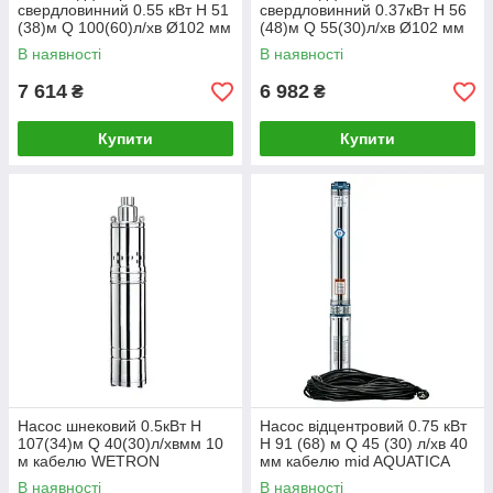
свердловинний 0.55 кВт H 51
свердловинний 0.37кВт H 56
(38)м Q 100(60)л/хв Ø102 мм
(48)м Q 55(30)л/хв Ø102 мм
(кабель 30 м) AQUATICA
(кабель 40 м) AQUATICA
В наявності
В наявності
(DONGYIN) (777471)
(DONGYIN) (777444)
7 614
6 982
₴
₴
Купити
Купити
Насос шнековий 0.5кВт H
Насос відцентровий 0.75 кВт
107(34)м Q 40(30)л/хвмм 10
H 91 (68) м Q 45 (30) л/хв 40
м кабелю WETRON
мм кабелю mid AQUATICA
4QGDMw1.8-50-0.5 (778232)
(778403)
В наявності
В наявності