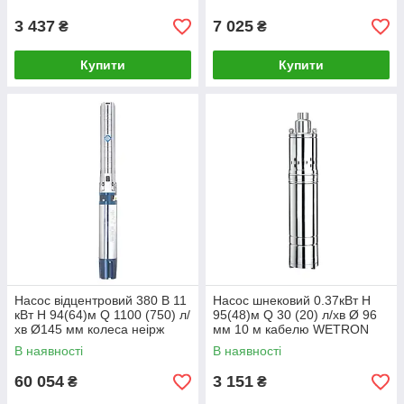
3 437
7 025
₴
₴
Купити
Купити
Насос відцентровий 380 В 11
Насос шнековий 0.37кВт H
кВт H 94(64)м Q 1100 (750) л/
95(48)м Q 30 (20) л/хв Ø 96
хв Ø145 мм колеса неірж
мм 10 м кабелю WETRON
сталь + пульт DONGYIN
4QGDMM1.2-50-0.37
В наявності
В наявності
(6SP46-7)
(778231)
60 054
3 151
₴
₴