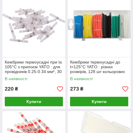
Кембрики термоусадні при t≤
Кембрики термоусадні до
105°C з припоєм YATO : для
t=125°C YATO : різних
провідників 0.25-0.34 мм², 30
розмірів, 128 шт кольорових
шт [25]
[24]
В наявності
В наявності
220
273
₴
₴
Купити
Купити