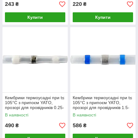
243
220
₴
₴
Купити
Купити
Кембрики термоусадні при t≤
Кембрики термоусадні при t≤
105°C з припоєм YATO,
105°C з припоєм YATO,
прозорі для провідників 0.25-
прозорі для провідників 1.5-
0.34 мм², 100шт [558]
2,5 мм², 100 шт [130]
В наявності
В наявності
490
586
₴
₴