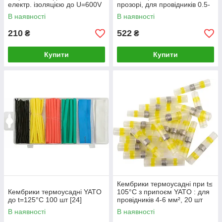
електр. ізоляцією до U=600V
прозорі, для провідників 0.5-
YATO, наб 127шт. [5/20]
1,5 мм², 100 шт [378]
В наявності
В наявності
210
522
₴
₴
Купити
Купити
Кембрики термоусадні при t≤
Кембрики термоусадні YATO
105°C з припоєм YATO : для
до t=125°C 100 шт [24]
провідників 4-6 мм², 20 шт
[5/300]
В наявності
В наявності