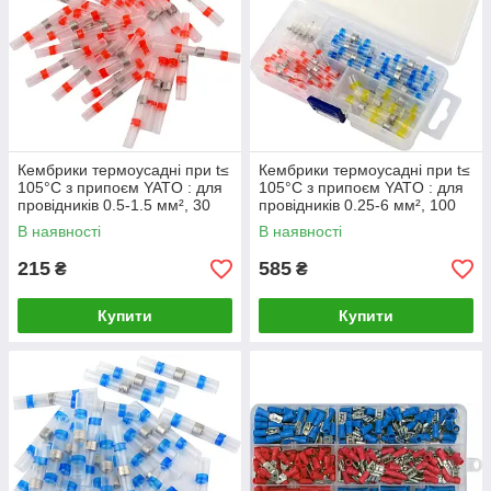
Кембрики термоусадні при t≤
Кембрики термоусадні при t≤
105°C з припоєм YATO : для
105°C з припоєм YATO : для
провідників 0.5-1.5 мм², 30
провідників 0.25-6 мм², 100
шт [15]
шт [150]
В наявності
В наявності
215
585
₴
₴
Купити
Купити