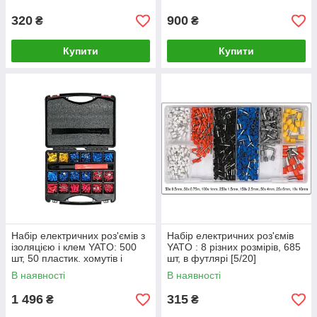
320
900
₴
₴
Купити
Купити
Набір електричних роз'ємів з
Набір електричних роз'ємів
ізоляцією і клем YATO: 500
YATO : 8 різних розмірів, 685
шт, 50 пластик. хомутів і
шт, в футлярі [5/20]
затискач в футлярі
В наявності
В наявності
1 496
315
₴
₴