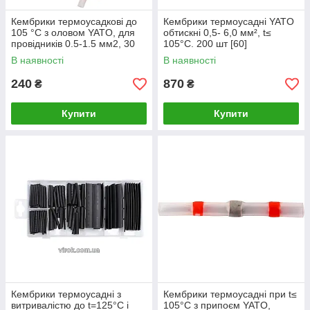
Кембрики термоусадкові до
Кембрики термоусадні YATO
105 °C з оловом YATO, для
обтискні 0,5- 6,0 мм², t≤
провідників 0.5-1.5 мм2, 30
105°C. 200 шт [60]
шт.
В наявності
В наявності
240
870
₴
₴
Купити
Купити
Кембрики термоусадні з
Кембрики термоусадні при t≤
витривалістю до t=125°C і
105°C з припоєм YATO,