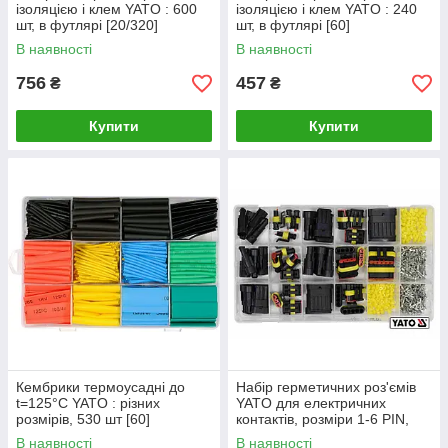
ізоляцією і клем YATO : 600
ізоляцією і клем YATO : 240
шт, в футлярі [20/320]
шт, в футлярі [60]
В наявності
В наявності
756
457
₴
₴
Купити
Купити
Кембрики термоусадні до
Набір герметичних роз'ємів
t=125°C YATO : різних
YATO для електричних
розмірів, 530 шт [60]
контактів, розміри 1-6 PIN,
424 шт [6/12]
В наявності
В наявності