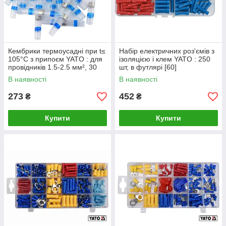
Кембрики термоусадні при t≤
Набір електричних роз'ємів з
105°C з припоєм YATO : для
ізоляцією і клем YATO : 250
провідників 1.5-2.5 мм², 30
шт, в футлярі [60]
шт [5/300]
В наявності
В наявності
273
452
₴
₴
Купити
Купити