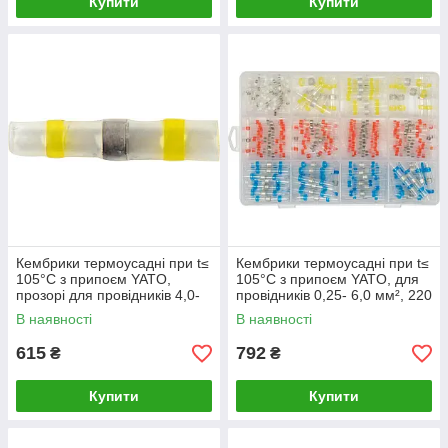
Купити
Купити
Кембрики термоусадні при t≤
Кембрики термоусадні при t≤
105°C з припоєм YATO,
105°C з припоєм YATO, для
прозорі для провідників 4,0-
провідників 0,25- 6,0 мм², 220
6,0 мм², 100 шт [100]
шт [60]
В наявності
В наявності
615
792
₴
₴
Купити
Купити