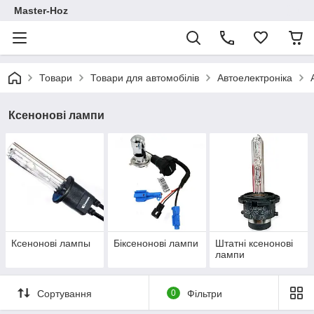
Master-Hoz
Товари
Товари для автомобілів
Автоелектроніка
Ксенонові лампи
Ксенонові лампы
Біксенонові лампи
Штатні ксенонові
лампи
Сортування
0
Фільтри