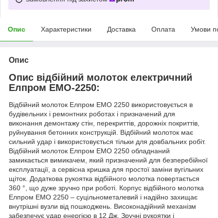
Опис
Характеристики
Доставка
Оплата
Умови п
Опис
Опис відбійний молоток електричний
Елпром ЕМО-2250:
Відбійний молоток Елпром ЕМО 2250 використовується в
будівельних і ремонтних роботах і призначений для
виконання демонтажу стін, перекриттів, дорожніх покриттів,
руйнування бетонних конструкцій. Відбійний молоток має
сильний удар і використовується тільки для довбальних робіт.
Відбійний молоток Елпром ЕМО 2250 обладнаний
замикається вимикачем, який призначений для безперебійної
експлуатації, а сервісна кришка для простої заміни вугільних
щіток. Додаткова рукоятка відбійного молотка повертається
360 °, що дуже зручно при роботі. Корпус відбійного молотка
Елпром ЕМО 2250 – суцільнометалевий і надійно захищає
внутрішні вузли від пошкоджень. Високонадійний механізм
забезпечує удар енергією в 12 Дж. Зручні рукоятки і