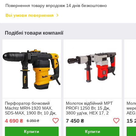
Повернення товару впродовж 14 днів безкоштовно
Всі умови повернення
Подібні товари компанії
Перфоратор бочковий
Молоток відбійний MPT
Моло
Mächtz MRH‑1920 MAX,
PROFI 1250 Вт, 15 Дж,
мер
SDS-MAX, 1900 Вт, 10 Дж,
3800 уд/хв, HEX 17, 2
AEG:
5570 уд/хв, регулювання
стамески, металевий кейс,
уд/х
4 690
7 450
15 
₴
₴
6 350 ₴
обертів, кейс
Арт.: MDB0835
(MH
Купити
Купити