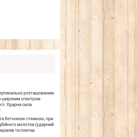
 вертикально розташованим
із широким спектром
ії. Ударна сила
.
 та бетонною стяжкою, при
дбійного молотка (ударний
ріалів та плитки.