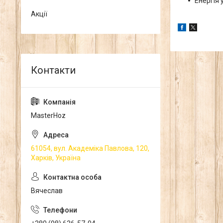
Енергія 
Акції
MasterHoz
61054, вул. Академіка Павлова, 120,
Харків, Україна
Вячеслав