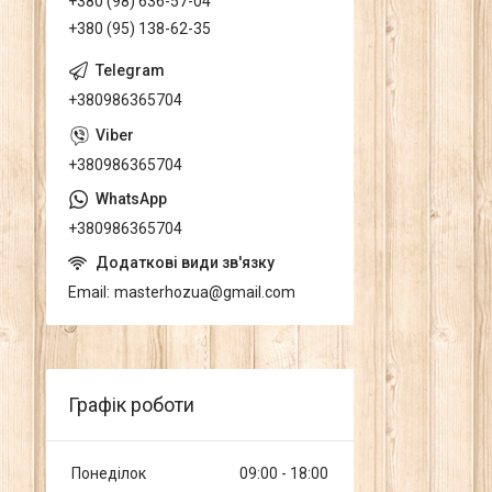
+380 (98) 636-57-04
+380 (95) 138-62-35
+380986365704
+380986365704
+380986365704
Email
masterhozua@gmail.com
Графік роботи
Понеділок
09:00
18:00