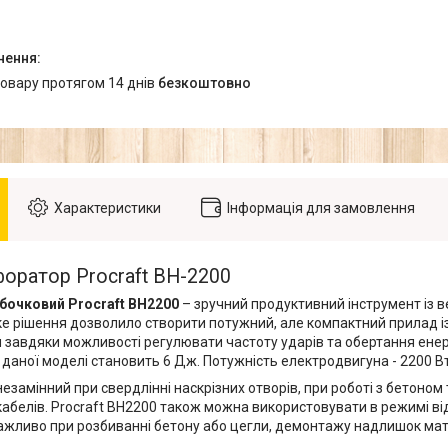
товару протягом 14 днів
безкоштовно
Характеристики
Інформація для замовлення
оратор Procraft BH-2200
бочковий Procraft BH2200
– зручний продуктивний інструмент із
ке рішення дозволило створити потужний, але компактний прилад 
 завдяки можливості регулювати частоту ударів та обертання енерг
даної моделі становить 6 Дж. Потужність електродвигуна - 2200 Вт
замінний при свердлінні наскрізних отворів, при роботі з бетоном
кабелів. Procraft BH2200 також можна використовувати в режимі ві
ажливо при розбиванні бетону або цегли, демонтажу надлишок мате