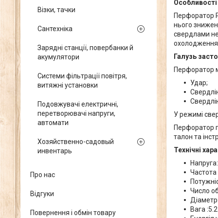
Особливості
Візки, тачки
Перфоратор P
нього знижен
Сантехніка
свердлами не
охолодження 
Зарядні станції, повербанки й
Галузь заст
акумулятори
Перфоратор м
Системи фільтрації повітря,
Удар;
витяжні установки
Свердлі
Свердлі
Подовжувачі електричні,
перетворювачі напруги,
У режимі свер
автомати
Перфоратор по
талон та інстр
Хозяйственно-садовый
Технічні хар
инвентарь
Напруга
Частота 
Про нас
Потужні
Число об
Відгуки
Діаметр 
Вага :5.2
Повернення і обмін товару