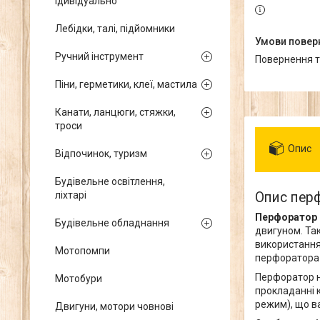
ідивідуально
Лебідки, талі, підйомники
Ручний інструмент
повернення 
Піни, герметики, клеї, мастила
Канати, ланцюги, стяжки,
троси
Опис
Відпочинок, туризм
Будівельне освітлення,
ліхтарі
Опис перф
Перфоратор 
Будівельне обладнання
двигуном. Та
використання
Мотопомпи
перфоратора 
Перфоратор не
Мотобури
прокладанні 
режим), що в
Двигуни, мотори човнові