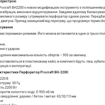
 пристрою
rocraft BH2200 є новою модифікацією інструменту з поліпшенням р
а вібрація, виконано відцентрування. Завдяки вдалому балансув
великого розміру і утримувати перфоратор однією рукою. Передба
двигуна. Прилад захищений від перегріву, що продовжує термін йо
осування
ає перемикач режимів. Його можна встановити в одне із трьох по
ння;
ння з ударом.
дління максимальна кількість обертів – 950 за хвилину.
ставляється в пластиковому кейсі, в комплекті йдуть: піка, зубило
укція з експлуатації.
актеристики Перфоратор Procraft BH-2200:
:220 В
струму: 50 Гц
сть:2200 Вт
оротів холостого ходу: 0-950 об/хв
свердління: дерево / бетон / метал: 42/32/13 мм
 кг