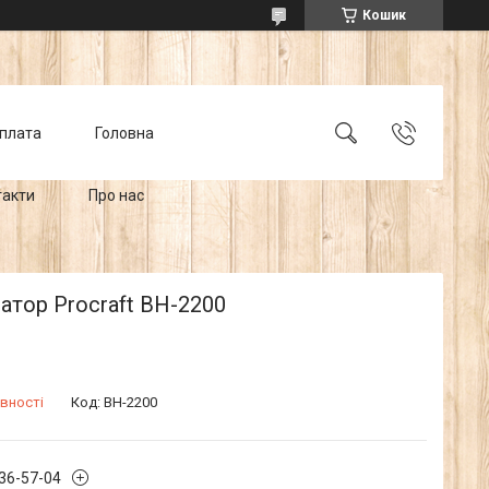
Кошик
оплата
Головна
такти
Про нас
тор Procraft BH-2200
вності
Код:
BH-2200
636-57-04