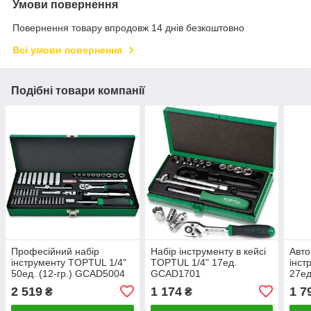
Умови повернення
Повернення товару впродовж 14 днів безкоштовно
Всі умови повернення
Подібні товари компанії
Професійний набір
Набір інструменту в кейсі
Авто
інструменту TOPTUL 1/4"
TOPTUL 1/4" 17ед.
інст
50ед. (12-гр.) GCAD5004
GCAD1701
27е
2 519
1 174
1 7
₴
₴