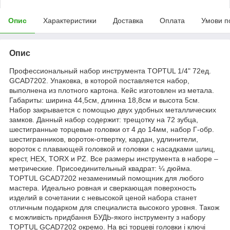
Опис
Характеристики
Доставка
Оплата
Умови п
Опис
Профессиональный набор инструмента TOPTUL 1/4" 72ед.
GCAD7202. Упаковка, в которой поставляется набор,
выполнена из плотного картона. Кейс изготовлен из метала.
Габариты: ширина 44,5см, длинна 18,8см и высота 5см.
Набор закрывается с помощью двух удобных металлических
замков. Данный набор содержит: трещотку на 72 зубца,
шестигранные торцевые головки от 4 до 14мм, набор Г-обр.
шестигранников, вороток-отвертку, кардан, удлинители,
вороток с плавающей головкой и головки с насадками шлиц,
крест, HEX, TORX и PZ. Все размеры инструмента в наборе –
метрические. Присоединительный квадрат: ¼ дюйма.
TOPTUL GCAD7202 незаменимый помощник для любого
мастера. Идеально ровная и сверкающая поверхность
изделий в сочетании с невысокой ценой набора станет
отличным подарком для специалиста высокого уровня. Також
є можливість придбання БУДЬ-якого інструменту з набору
TOPTUL GCAD7202 окремо. На всі торцеві головки і ключі