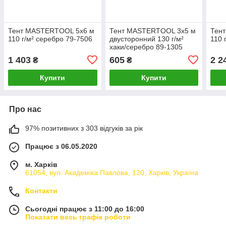
Тент MASTERTOOL 5х6 м
Тент MASTERTOOL 3х5 м
Тен
110 г/м² серебро 79-7506
двусторонний 130 г/м²
110 
хаки/серебро 89-1305
1 403
605
2 2
₴
₴
Купити
Купити
Про нас
97% позитивних з 303 відгуків за рік
Працює з 06.05.2020
м. Харків
61054, вул. Академіка Павлова, 120, Харків, Україна
Контакти
Сьогодні працює з 11:00 до 16:00
Показати весь графік роботи