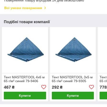
Повернення товару впродовж 14 днів безкоштовно
Всі умови повернення
Подібні товари компанії
Тент MASTERTOOL 4х6 м
Тент MASTERTOOL 3х5 м
Тен
65 г/м² синий 79-9406
65 г/м² синий 79-9305
65 г
467
292
778
₴
₴
Купити
Купити