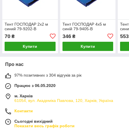
Тент ГОСПОДАР 2х2 м
Тент ГОСПОДАР 4х5 м
Тен
синий 79-9202-В
синій 79-9405-В
сини
70
346
553
₴
₴
Купити
Купити
Про нас
97% позитивних з 304 відгуків за рік
Працює з 06.05.2020
м. Харків
61054, вул. Академіка Павлова, 120, Харків, Україна
Контакти
Сьогодні вихідний
Показати весь графік роботи