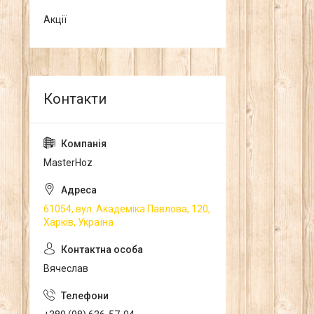
Акції
MasterHoz
61054, вул. Академіка Павлова, 120,
Харків, Україна
Вячеслав