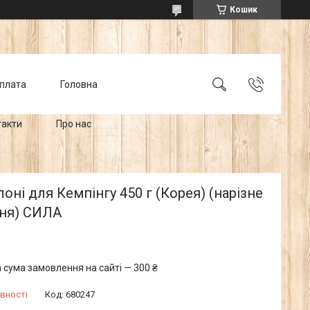
Кошик
оплата
Головна
такти
Про нас
алоні для Кемпінгу 450 г (Корея) (нарізне
ння) СИЛА
 сума замовлення на сайті — 300 ₴
вності
Код:
680247