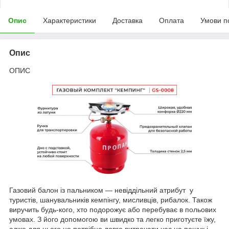
Опис
Характеристики
Доставка
Оплата
Умови п
Опис
ОПИС
Газовий балон із пальником — невіддільний атрибут у
туристів, шанувальників кемпінгу, мисливців, рибалок. Також
виручить будь-кого, хто подорожує або перебуває в польових
умовах. З його допомогою ви швидко та легко приготуєте їжу,
адже для цього не потрібно довго витрачати час на пошук і