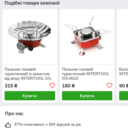
Подібні товари компанії
Пальник газовий
Пальник газовий
Бало
туристичний із захистом
туристичний INTERTOOL
INT
від вітру INTERTOOL GS-
GS-0010
0011
315
180
90
₴
₴
Купити
Купити
Про нас
97% позитивних з 304 відгуків за рік