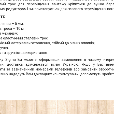
евий трос для переміщення вантажу кріпиться до вушка бар
им редуктором і використовується для силового переміщення ван
ті:
 линви — 5 мм;
 троса — 10 м;
 механізм;
а еластичний сталевий трос;
існий матеріал виготовлення, стійкий до різних впливів;
учка;
 та зручність використання.
дку Sigma Ви можете, оформивши замовлення в нашому інтерн
ми, доставка здійснюється всією Україною. Якщо у Вас вин
ти за зазначеними номерами телефонів або замовити зворотний
азину нададуть Вам докладних консультувань і допоможуть зробит