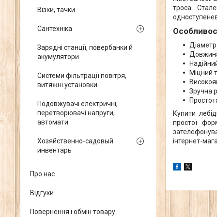
троса. Стал
Візки, тачки
одноступенев
Сантехніка
Особливос
Діаметр
Зарядні станції, повербанки й
Довжина
акумулятори
Надійний
Міцний т
Системи фільтрації повітря,
Високояк
витяжні установки
Зручна р
Простота
Подовжувачі електричні,
перетворювачі напруги,
Купити лебі
автомати
простої фор
зателефонува
інтернет-маг
Хозяйственно-садовый
инвентарь
Про нас
Відгуки
Повернення і обмін товару