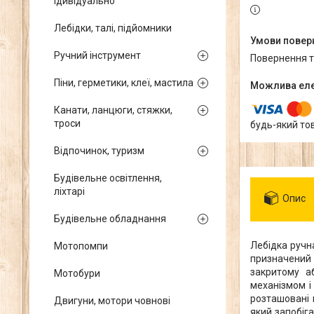
ідивідуально
Лебідки, талі, підйомники
Ручний інструмент
повернення 
Піни, герметики, клеї, мастила
Канати, ланцюги, стяжки,
троси
будь-який то
Відпочинок, туризм
Будівельне освітлення,
ліхтарі
Опис
Будівельне обладнання
Лебідка ручн
Мотопомпи
призначений 
закритому а
Мотобури
механізмом і
розташовані 
Двигуни, мотори човнові
який запобіг