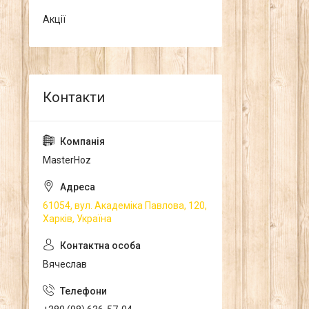
Акції
MasterHoz
61054, вул. Академіка Павлова, 120,
Харків, Україна
Вячеслав