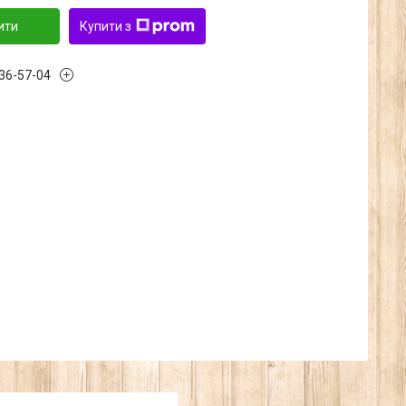
ити
Купити з
636-57-04