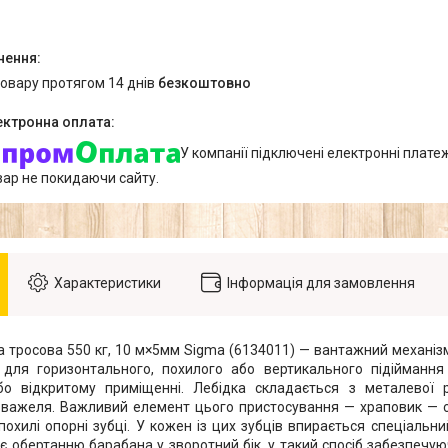
товару протягом 14 днів
безкоштовно
У компанії підключені електронні плате
вар не покидаючи сайту.
Характеристики
Інформація для замовлення
а тросова 550 кг, 10 м×5мм Sigma (6134011) — вантажний механіз
для горизонтального, похилого або вертикального підіймання 
бо відкритому приміщенні. Лебідка складається з металевої
 важеля. Важливий елемент цього пристосування — храповик — с
похилі опорні зубці. У кожен із цих зубців впирається спеціальни
ає обертанню барабана у зворотний бік, у такий спосіб забезпеч