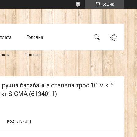
Кошик
оплата
Головна
такти
Про нас
 ручна барабанна сталева трос 10 м × 5
 кг SIGMA (6134011)
Код:
6134011