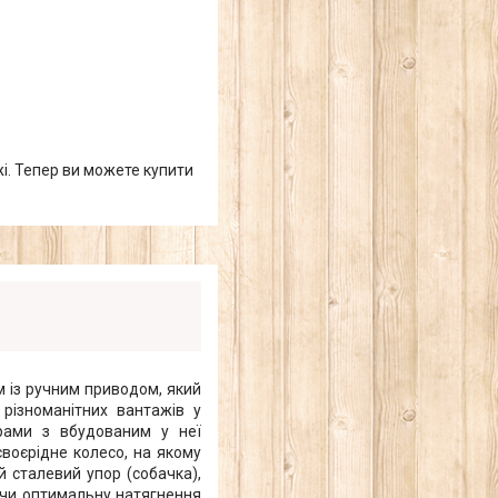
жі. Тепер ви можете купити
м із ручним приводом, який
різноманітних вантажів у
 рами з вбудованим у неї
воєрідне колесо, на якому
й сталевий упор (собачка),
уючи оптимальну натягнення