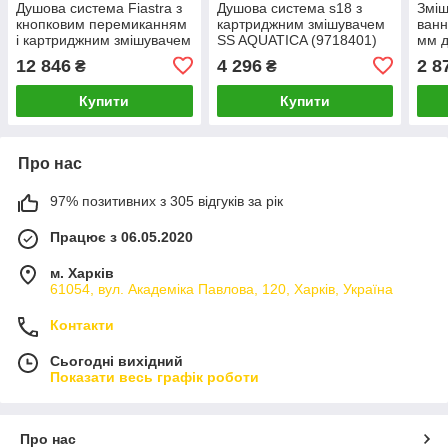
Душова система Fiastra з
Душова система s18 з
Зміш
кнопковим перемиканням
картриджним змішувачем
ванн
і картриджним змішувачем
SS AQUATICA (9718401)
мм д
CORSO (9658400)
карт
12 846
4 296
2 8
₴
₴
AQU
(971
Купити
Купити
Про нас
97% позитивних з 305 відгуків за рік
Працює з 06.05.2020
м. Харків
61054, вул. Академіка Павлова, 120, Харків, Україна
Контакти
Сьогодні вихідний
Показати весь графік роботи
Про нас