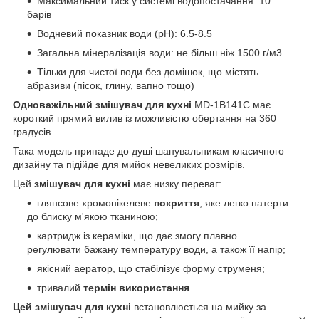
Максимальний тиск у системі водопостачання: 10
барів
Водневий показник води (pH): 6.5-8.5
Загальна мінералізація води: не більш ніж 1500 г/м3
Тільки для чистої води без домішок, що містять
абразиви (пісок, глину, вапно тощо)
Одноважільний змішувач для кухні
MD-1B141C має
короткий прямий вилив із можливістю обертання на 360
градусів.
Така модель припаде до душі шанувальникам класичного
дизайну та підійде для мийок невеликих розмірів.
Цей
змішувач для кухні
має низку переваг:
глянсове хромонікелеве
покриття
, яке легко натерти
до блиску м'якою тканиною;
картридж із кераміки, що дає змогу плавно
регулювати бажану температуру води, а також її напір;
якісний аератор, що стабілізує форму струменя;
тривалий
термін використання
.
Цей змішувач для кухні
встановлюється на мийку за