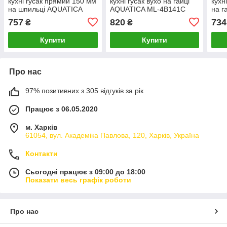
кухні гусак прямий 150 мм
кухні гусак вухо на гайці
кухн
на шпильці AQUATICA
AQUATICA ML-4B141C
на г
MD-2B144C (9712120)
(9746110)
1B23
757
820
734
₴
₴
Купити
Купити
Про нас
97% позитивних з 305 відгуків за рік
Працює з 06.05.2020
м. Харків
61054, вул. Академіка Павлова, 120, Харків, Україна
Контакти
Сьогодні працює з 09:00 до 18:00
Показати весь графік роботи
Про нас