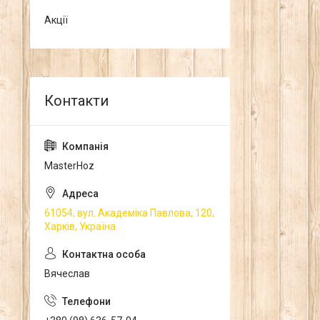
Акції
MasterHoz
61054, вул. Академіка Павлова, 120,
Харків, Україна
Вячеслав