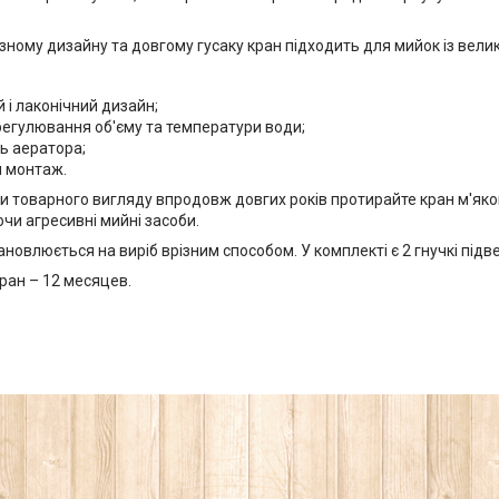
зному дизайну та довгому гусаку кран підходить для мийок із вел
 і лаконічний дизайн;
регулювання об'єму та температури води;
ь аератора;
 монтаж.
и товарного вигляду впродовж довгих років протирайте кран м'яко
чи агресивні мийні засоби.
новлюється на виріб врізним способом. У комплекті є 2 гнучкі підв
ран – 12 месяцев.