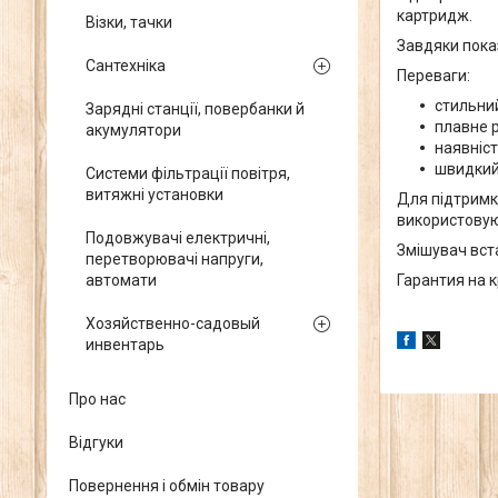
картридж.
Візки, тачки
Завдяки пока
Сантехніка
Переваги:
стильний
Зарядні станції, повербанки й
плавне 
акумулятори
наявніст
швидкий
Системи фільтрації повітря,
витяжні установки
Для підтримк
використовую
Подовжувачі електричні,
Змішувач вста
перетворювачі напруги,
автомати
Гарантия на к
Хозяйственно-садовый
инвентарь
Про нас
Відгуки
Повернення і обмін товару