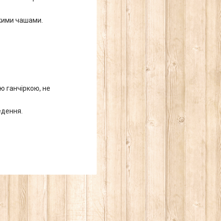
икими чашами.
ю ганчіркою, не
едення.