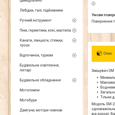
ідивідуально
Лебідки, талі, підйомники
Ручний інструмент
повернення 
Піни, герметики, клеї, мастила
Канати, ланцюги, стяжки,
троси
Опис
Відпочинок, туризм
Будівельне освітлення,
ліхтарі
Змішувач SM 
Мінімаль
Будівельне обладнання
Максимал
Водневий
Мотопомпи
Загальна
Тільки д
Мотобури
Модель SM-2
одноважільни
Двигуни, мотори човнові
від корозії. 