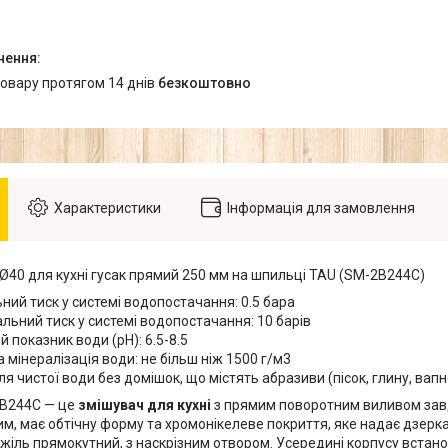
товару протягом 14 днів
безкоштовно
Характеристики
Інформація для замовлення
Ø40 для кухні гусак прямий 250 мм на шпильці TAU (SM-2B244C)
ний тиск у системі водопостачання: 0.5 бара
ьний тиск у системі водопостачання: 10 барів
 показник води (pH): 6.5-8.5
 мінералізація води: не більш ніж 1500 г/м3
ля чистої води без домішок, що містять абразиви (пісок, глину, вап
B244C — це
змішувач для кухні
з прямим поворотним виливом завд
м, має обтічну форму та хромонікелеве покриття, яке надає дзерк
Важіль прямокутний, з наскрізним отвором. Усередині корпусу вста