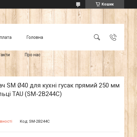
Кошик
оплата
Головна
такти
Про нас
ч SM Ø40 для кухні гусак прямий 250 мм
льці TAU (SM-2B244C)
вності
Код:
SM-2B244C