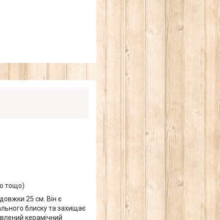
но тощо)
овжки 25 см. Він є
ального блиску та захищає
новлений керамічний