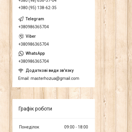
+380 (98) 636-57-04
+380 (95) 138-62-35
+380986365704
+380986365704
+380986365704
Email
masterhozua@gmail.com
Графік роботи
Понеділок
09:00
18:00