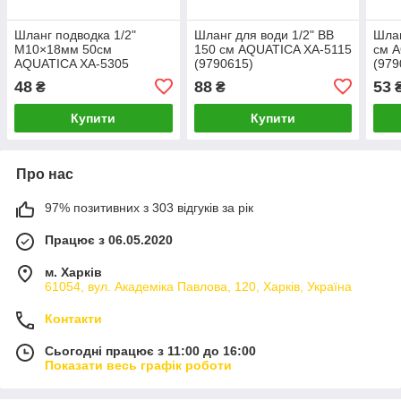
Шланг подводка 1/2"
Шланг для води 1/2" ВВ
Шлан
М10×18мм 50см
150 см AQUATICA XA-5115
см 
AQUATICA XA-5305
(9790615)
(979
(9790645)
48
88
53
₴
₴
Купити
Купити
Про нас
97% позитивних з 303 відгуків за рік
Працює з 06.05.2020
м. Харків
61054, вул. Академіка Павлова, 120, Харків, Україна
Контакти
Сьогодні працює з 11:00 до 16:00
Показати весь графік роботи