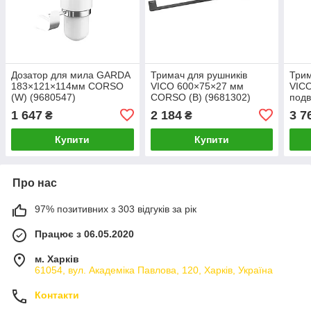
Дозатор для мила GARDA
Тримач для рушників
Трим
183×121×114мм CORSO
VICO 600×75×27 мм
VIC
(W) (9680547)
CORSO (B) (9681302)
подв
(968
1 647
2 184
3 7
₴
₴
Купити
Купити
Про нас
97% позитивних з 303 відгуків за рік
Працює з 06.05.2020
м. Харків
61054, вул. Академіка Павлова, 120, Харків, Україна
Контакти