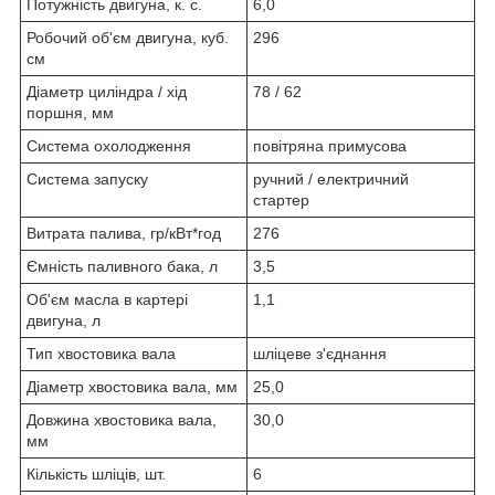
Потужність двигуна, к. с.
6,0
Робочий об'єм двигуна, куб.
296
см
Діаметр циліндра / хід
78 / 62
поршня, мм
Система охолодження
повітряна примусова
Система запуску
ручний / електричний
стартер
Витрата палива, гр/кВт*год
276
Ємність паливного бака, л
3,5
Об'єм масла в картері
1,1
двигуна, л
Тип хвостовика вала
шліцеве з'єднання
Діаметр хвостовика вала, мм
25,0
Довжина хвостовика вала,
30,0
мм
Кількість шліців, шт.
6