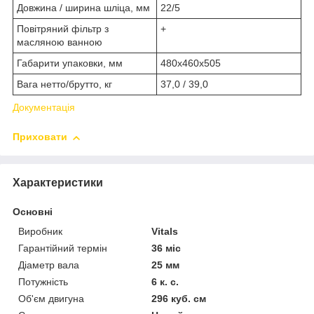
Довжина / ширина шліца, мм
22/5
Повітряний фільтр з
+
масляною ванною
Габарити упаковки, мм
480х460х505
Вага нетто/брутто, кг
37,0 / 39,0
Документація
Приховати
Характеристики
Основні
Виробник
Vitals
Гарантійний термін
36 міс
Діаметр вала
25 мм
Потужність
6 к. с.
Об'єм двигуна
296 куб. см