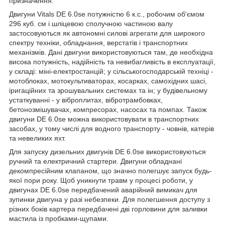
призначення.
Двигуни Vitals DE 6.0se потужністю 6 к.с., робочим об'ємом
296 куб. см і шліцевою сполучною частиною валу
застосовуються як автономні силові агрегати для широкого
спектру техніки, обладнання, верстатів і транспортних
механізмів. Дані двигуни використовуються там, де необхідна
висока потужність, надійність та невибагливість в експлуатації,
у складі: міні-електростанцій; у сільськогосподарській техніці -
мотоблоках, мотокультиваторах, косарках, самохідних шасі,
іригаційних та зрошувальних системах та ін; у будівельному
устаткуванні - у віброплитах, вібротрамбовках,
бетонозмішувачах, компресорах, насосах та помпах. Також
двигуни DE 6.0se можна використовувати в транспортних
засобах, у тому числі для водного транспорту - човнів, катерів
та невеликих яхт.
Для запуску дизельних двигунів DE 6.0se використовуються
ручний та електричний стартери. Двигуни обладнані
декомпресійним клапаном, що значно полегшує запуск будь-
якої пори року. Щоб уникнути травм у процесі роботи, у
двигунах DE 6.0se передбачений аварійний вимикач для
зупинки двигуна у разі небезпеки. Для полегшення доступу з
різних боків картера передбачені дві горловини для заливки
мастила із пробками-щупами.