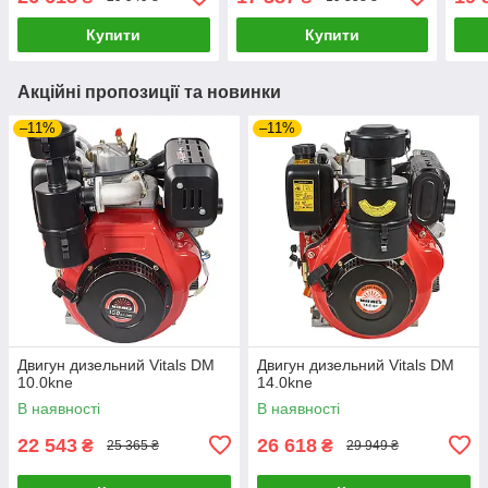
Купити
Купити
Акційні пропозиції та новинки
–11%
–11%
Двигун дизельний Vitals DM
Двигун дизельний Vitals DM
10.0kne
14.0kne
В наявності
В наявності
22 543
26 618
₴
₴
25 365 ₴
29 949 ₴