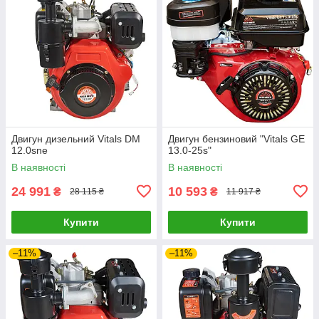
Двигун дизельний Vitals DM
Двигун бензиновий "Vitals GE
12.0sne
13.0-25s"
В наявності
В наявності
24 991
10 593
₴
₴
28 115 ₴
11 917 ₴
Купити
Купити
–11%
–11%