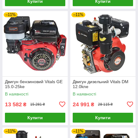
Купити
Купити
–11%
–11%
Двигун бензиновий Vitals GE
Двигун дизельний Vitals DM
15.0-25ke
12.0kne
В наявності
В наявності
13 582
24 991
₴
₴
15 281 ₴
28 115 ₴
Купити
Купити
–11%
–11%