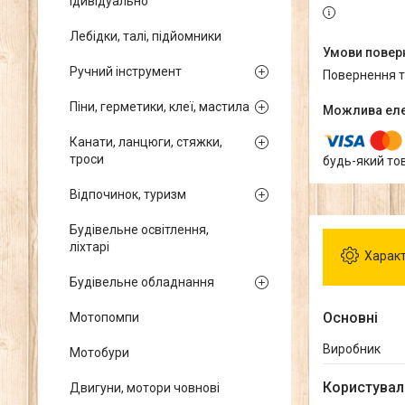
ідивідуально
Лебідки, талі, підйомники
Ручний інструмент
повернення 
Піни, герметики, клеї, мастила
Канати, ланцюги, стяжки,
троси
будь-який то
Відпочинок, туризм
Будівельне освітлення,
ліхтарі
Харак
Будівельне обладнання
Основні
Мотопомпи
Виробник
Мотобури
Користувал
Двигуни, мотори човнові