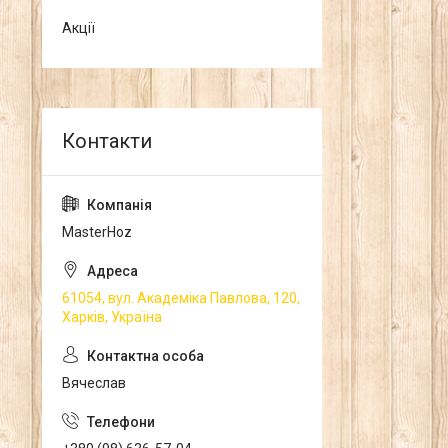
Акції
MasterHoz
61054, вул. Академіка Павлова, 120,
Харків, Україна
Вячеслав