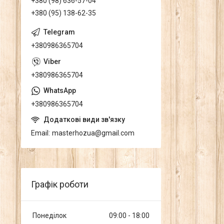
+380 (98) 636-57-04
+380 (95) 138-62-35
+380986365704
+380986365704
+380986365704
Email
masterhozua@gmail.com
Графік роботи
Понеділок
09:00
18:00