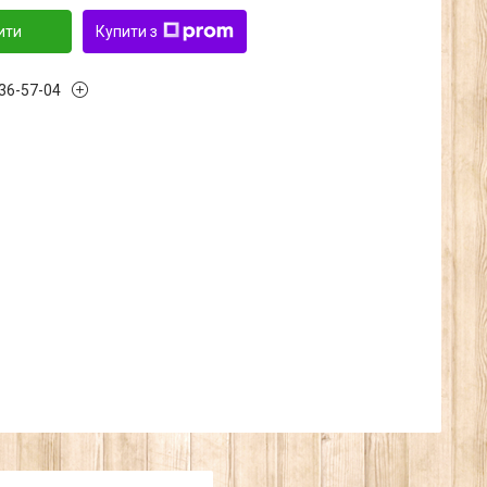
ити
Купити з
636-57-04