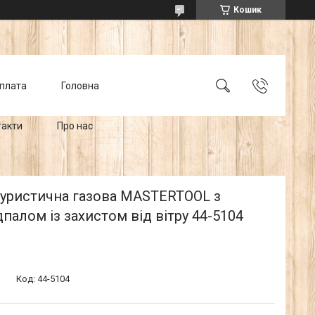
Кошик
оплата
Головна
такти
Про нас
туристична газова MASTERTOOL з
дпалом із захистом від вітру 44-5104
Код:
44-5104