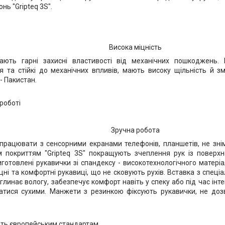
нь "Gripteq 3S".
Висока міцність
ають гарні захисні властивості від механічних пошкоджень.
 та стійкі до механічних впливів, мають високу щільність й з
- Пакистан.
Зручна робота
рацювати з сенсорними екранами телефонів, планшетів, не зні
 покриттям "Gripteq 3S" покращують зчеплення рук із поверхн
иготовлені рукавички зі спандексу - високотехнологічного матері
цні та комфортні рукавиці, що не сковують рухів. Вставка з спеці
глинає вологу, забезпечує комфорт навіть у спеку або під час інт
тися сухими. Манжети з резинкою фіксують рукавички, не дозв