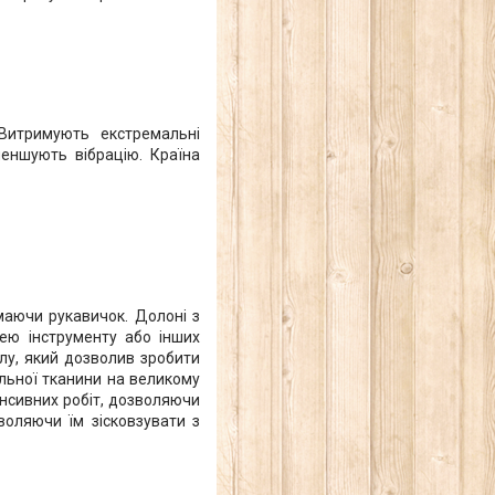
 Витримують екстремальні
меншують вібрацію. Країна
маючи рукавичок. Долоні з
ею інструменту або інших
алу, який дозволив зробити
альної тканини на великому
енсивних робіт, дозволяючи
оляючи їм зісковзувати з