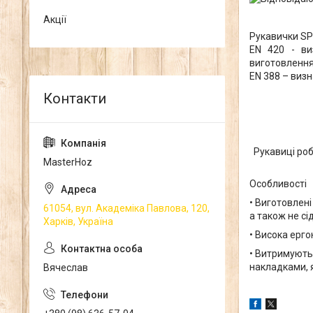
Акції
Рукавички SP
EN 420 - виз
виготовлення
EN 388 – визн
Рукавиці роб
MasterHoz
Особливості
• Виготовлені
61054, вул. Академіка Павлова, 120,
а також не сі
Харків, Україна
• Висока ерго
• Витримують
накладками, я
Вячеслав