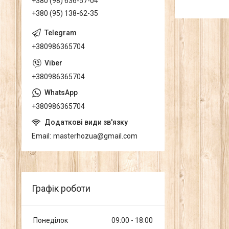
+380 (98) 636-57-04
+380 (95) 138-62-35
+380986365704
+380986365704
+380986365704
Email
masterhozua@gmail.com
Графік роботи
Понеділок
09:00
18:00