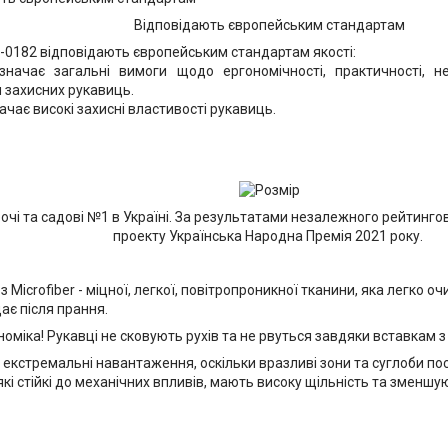
Відповідають європейським стандартам
-0182 відповідають європейським стандартам якості:
начає загальні вимоги щодо ергономічності, практичності, не
 захисних рукавиць.
ачає високі захисні властивості рукавиць.
очі та садові №1 в Україні. За результатами незалежного рейтинг
проекту Українська Народна Премія 2021 року.
 з Microfiber - міцної, легкої, повітропроникної тканини, яка легко 
дає після прання.
номіка! Рукавці не сковують рухів та не рвуться завдяки вставкам 
 екстремальні навантаження, оскільки вразливі зони та суглоби п
кі стійкі до механічних впливів, мають високу щільність та зменшу