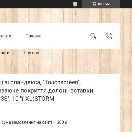
Кошик
оплата
Головна
такти
Про нас
і зi спандекса, "Touchscreen",
заюче покриття долоні, вставки
 3S", 10 "( XL)STORM
 сума замовлення на сайті — 300 ₴