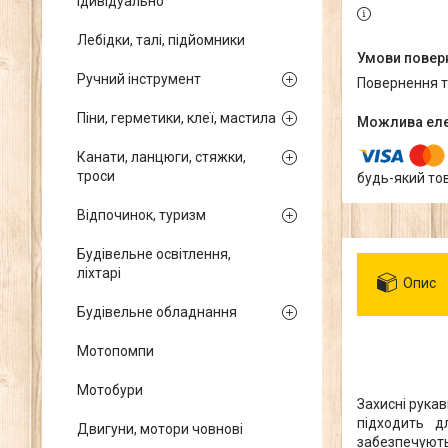
ідивідуально
Лебідки, талі, підйомники
Ручний інструмент
повернення 
Піни, герметики, клеї, мастила
Канати, ланцюги, стяжки,
троси
будь-який то
Відпочинок, туризм
Будівельне освітлення,
ліхтарі
Опис
Будівельне обладнання
Мотопомпи
Мотобури
Захисні рукав
підходить д
Двигуни, мотори човнові
забезпечують