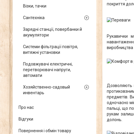
покриття доло
Візки, тачки
Сантехніка
Зарядні станції, повербанки й
акумулятори
Рукавички м
навантаження
Системи фільтрації повітря,
виробництва 
витяжні установки
Подовжувачі електричні,
перетворювачі напруги,
автомати
Дозволяють п
Хозяйственно-садовый
протиковзним
инвентарь
предметів. В
одночасно мі
Про нас
пальці, що по
рукам залиша
Відгуки
долонь.
Повернення і обмін товару