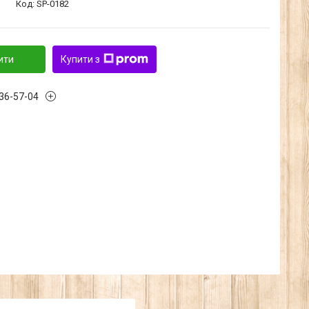
Код:
SP-0182
ити
Купити з
636-57-04