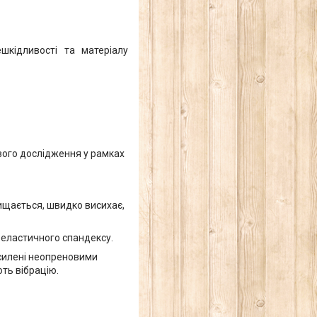
шкідливості та матеріалу
ового дослідження у рамках
очищається, швидко висихає,
з еластичного спандексу.
осилені неопреновими
ють вібрацію.