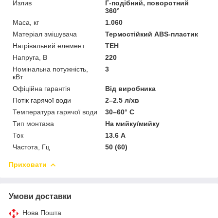
Излив
Г-подібний, поворотний
360°
Маса, кг
1.060
Матеріал змішувача
Термостійкий ABS-пластик
Нагрівальний елемент
ТЕН
Напруга, В
220
Номінальна потужність,
3
кВт
Офіційна гарантія
Від виробника
Потік гарячої води
2–2.5 л/хв
Температура гарячої води
30–60° С
Тип монтажа
На мийку/мийку
Ток
13.6 А
Частота, Гц
50 (60)
Приховати
Умови доставки
Нова Пошта