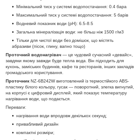
Мінімальний тиск у системі водопостачання: 0.4 бара
Максимальний тиск у системі водопостачання: 5 барів
Водневий показник води (pH): 6.5-8.5
Загальна мінералізація води: не більш ніж 1500 г/м3
Тільки для чистої води без домішок, що містять
абразиви (пісок, глину, вапно тощо)
Проточний водонагрівач
— це чудовий сучасний «девайс»,
завдяки якому завжди буде тепла вода. Він підходить для
кухонь, заміських будинків, кафе та ресторанів, інших закладів
громадського користування.
Проточник
NZ-6B242W виготовлений із термостійкого ABS-
пластику білого кольору, гусак — поворотний, злегка вигнутий,
на корпусі є цифровий дисплей, який показує температуру
нагрівання води, що подається.
Переваги:
нагрівання води впродовж декількох секунд;
привабливий дизайн
компактні розміри;