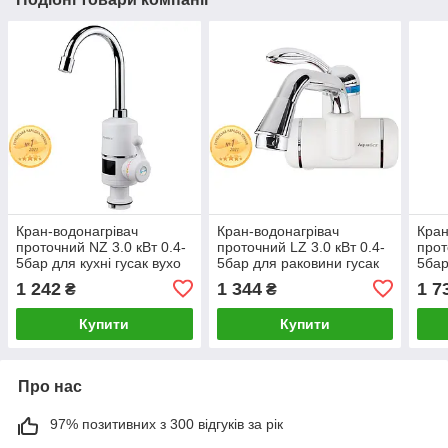
Кран-водонагрівач
Кран-водонагрівач
Кран
проточний NZ 3.0 кВт 0.4-
проточний LZ 3.0 кВт 0.4-
прот
5бар для кухні гусак вухо
5бар для раковини гусак
5бар
на гайці з дисплеєм
вигнутий довгий настінний
на г
1 242
1 344
1 7
₴
₴
AQUATICA NZ-6B142W
AQUATICA
(HZ
Купити
Купити
Про нас
97% позитивних з 300 відгуків за рік