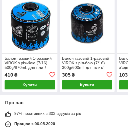
Балон газовий 1-разовий
Балон газовий 1-разовий
Бало
VIROK з різьбою (7/16)
VIROK з різьбою (7/16)
VIRO
500g/870ml. для плит/
300g/600ml. для плит/
з'єд
кемпінгу (EN417) BUTAN
кемпінгу (EN417) [24]
227g
410
305
103
₴
₴
[12]
Купити
Купити
Про нас
97% позитивних з 303 відгуків за рік
Працює з 06.05.2020