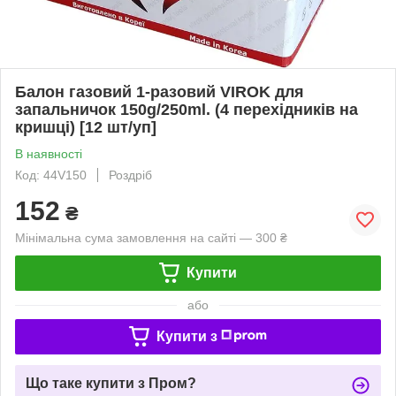
Балон газовий 1-разовий VIROK для
запальничок 150g/250ml. (4 перехідників на
кришці) [12 шт/уп]
В наявності
Код: 44V150
Роздріб
152
₴
Мінімальна сума замовлення на сайті — 300 ₴
Купити
або
Купити з
Що таке купити з Пром?