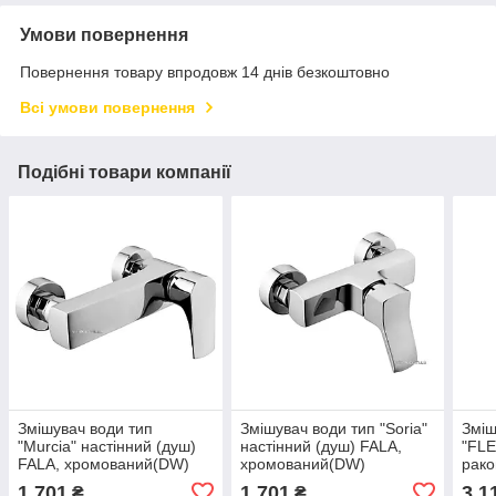
Умови повернення
Повернення товару впродовж 14 днів безкоштовно
Всі умови повернення
Подібні товари компанії
Змішувач води тип
Змішувач води тип "Soria"
Зміш
"Murcia" настінний (душ)
настінний (душ) FALA,
"FLE
FALA, хромований(DW)
хромований(DW)
рако
чер
1 701
1 701
3 1
₴
₴