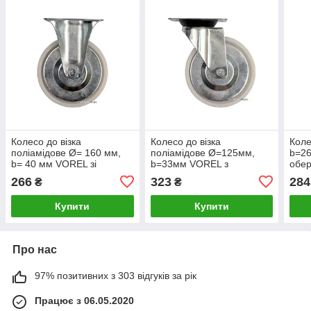
Колесо до візка
Колесо до візка
Коле
поліамідове Ø= 160 мм,
поліамідове Ø=125мм,
b=2
b= 40 мм VOREL зі
b=33мм VOREL з
обер
штивною опорою;h= 195
обертовою опорою; h=155
кріп
266
323
284
₴
₴
мм,навант.-130 кг(DW)
мм, навант.- 100 кг [26]
нава
Купити
Купити
Про нас
97% позитивних з 303 відгуків за рік
Працює з 06.05.2020