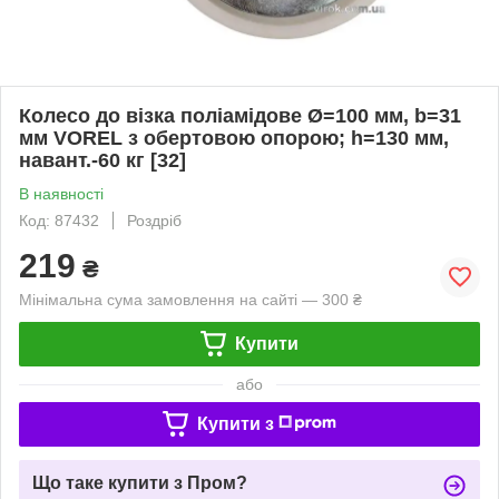
Колесо до візка поліамідове Ø=100 мм, b=31
мм VOREL з обертовою опорою; h=130 мм,
навант.-60 кг [32]
В наявності
Код: 87432
Роздріб
219
₴
Мінімальна сума замовлення на сайті — 300 ₴
Купити
або
Купити з
Що таке купити з Пром?